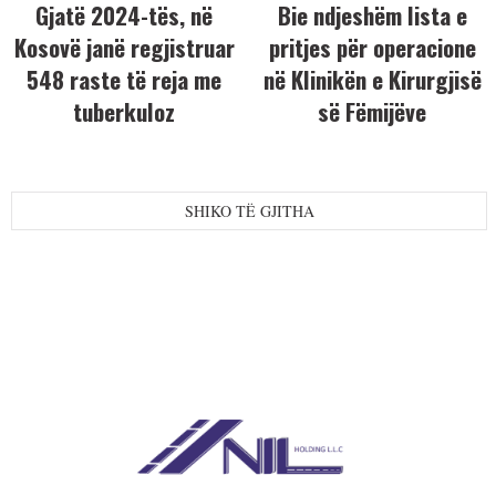
Gjatë 2024-tës, në
Bie ndjeshëm lista e
Kosovë janë regjistruar
pritjes për operacione
548 raste të reja me
në Klinikën e Kirurgjisë
tuberkuloz
së Fëmijëve
SHIKO TË GJITHA