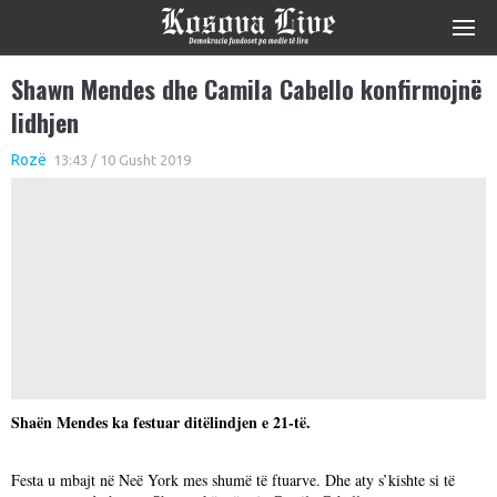
Shawn Mendes dhe Camila Cabello konfirmojnë
lidhjen
Rozë
13:43 / 10 Gusht 2019
Shaën Mendes ka festuar ditëlindjen e 21-të.
Festa u mbajt në Neë York mes shumë të ftuarve. Dhe aty s’kishte si të