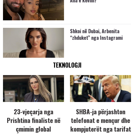
Ana e Kevini?
Shkoi në Dubai, Arbenita
“zhduket” nga Instagrami
TEKNOLOGJI
23-vjeçarja nga
SHBA-ja përjashton
Prishtina finaliste në
telefonat e mençur dhe
çmimin global
kompjuterët nga tarifat