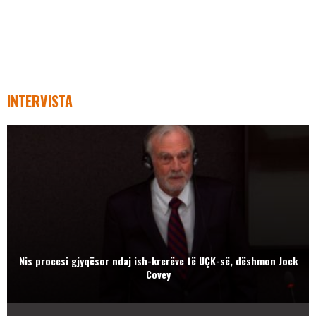
INTERVISTA
Nis procesi gjyqësor ndaj ish-krerëve të UÇK-së, dëshmon Jock
Covey