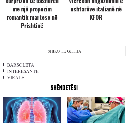
surprizon të dashurën
vlerëson angazhimin e
me një propozim
ushtarëve italianë në
romantik martese në
KFOR
Prishtinë
SHIKO TË GJITHA
BARSOLETA
INTERESANTE
VIRALE
SHËNDETËSI