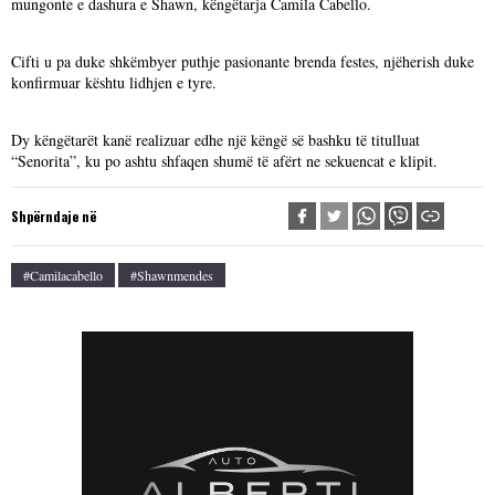
mungonte e dashura e Shawn, këngëtarja Camila Cabello.
Cifti u pa duke shkëmbyer puthje pasionante brenda festes, njëherish duke
konfirmuar kështu lidhjen e tyre.
Dy këngëtarët kanë realizuar edhe një këngë së bashku të titulluat
“Senorita”, ku po ashtu shfaqen shumë të afërt ne sekuencat e klipit.
Shpërndaje në
#camilacabello
#shawnmendes