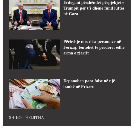
Erdogani përshëndet përpjekjet e
Trumpit për t’i dhënë fund luftës
në Gaza
Përleshje mes disa personave në
Ferizaj, tentohet të përdoret edhe
arma e zjarrit
Deponohen para false në një
bankë në Prizren
SHIKO TË GJITHA