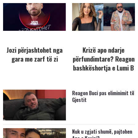
Jozi përjashtohet nga
Krizë apo ndarje
gara me zarf të zi
përfundimtare? Reagon
bashkëshortja e Lumi B
Reagon Buci pas eliminimit të
Gjestit
Nuk u zgjati shumë, pajtohen