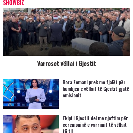
SHOWBIZ
Varroset vëllai i Gjestit
Bora Zemani prek me fjalët për
humbjen e vëllait të Gjestit gjatë
emisionit
Ekipi i Gjestit del me njoftim për
ceremoninë e varrimit të vëllait
të tij