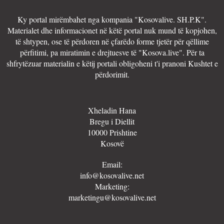
Ky portal mirëmbahet nga kompania "Kosovalive. SH.P.K".
Materialet dhe informacionet në këtë portal nuk mund të kopjohen,
të shtypen, ose të përdoren në çfarëdo forme tjetër për qëllime
përfitimi, pa miratimin e drejtuesve të "Kosova.live". Për ta
shfrytëzuar materialin e këtij portali obligoheni t'i pranoni Kushtet e
përdorimit.
Xheladin Hana
Bregu i Diellit
10000 Prishtine
Kosovë
Email:
info@kosovalive.net
Marketing:
marketingu@kosovalive.net