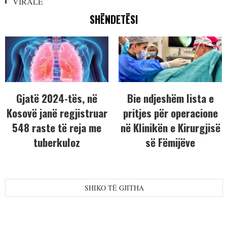
VIRALE
SHËNDETËSI
Gjatë 2024-tës, në
Bie ndjeshëm lista e
Kosovë janë regjistruar
pritjes për operacione
548 raste të reja me
në Klinikën e Kirurgjisë
tuberkuloz
së Fëmijëve
SHIKO TË GJITHA