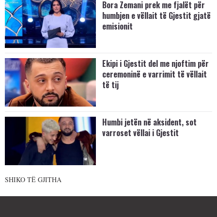
Bora Zemani prek me fjalët për
humbjen e vëllait të Gjestit gjatë
emisionit
Ekipi i Gjestit del me njoftim për
ceremoninë e varrimit të vëllait
të tij
Humbi jetën në aksident, sot
varroset vëllai i Gjestit
SHIKO TË GJITHA