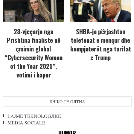
23-vjeçarja nga
SHBA-ja përjashton
Prishtina finaliste në
telefonat e mençur dhe
çmimin global
kompjuterët nga tarifat
“Cybersecurity Woman
e Trump
of the Year 2025”,
votimi i hapur
SHIKO TË GJITHA
LAJME TEKNOLOGJIKE
MEDIA SOCIALE
HUMOR