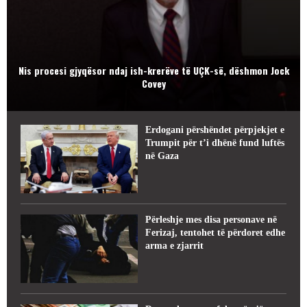
Nis procesi gjyqësor ndaj ish-krerëve të UÇK-së, dëshmon Jock
Covey
Erdogani përshëndet përpjekjet e
Trumpit për t’i dhënë fund luftës
në Gaza
Përleshje mes disa personave në
Ferizaj, tentohet të përdoret edhe
arma e zjarrit