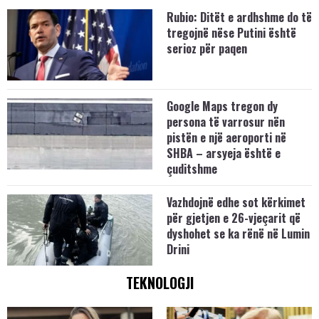
Rubio: Ditët e ardhshme do të
tregojnë nëse Putini është
serioz për paqen
Google Maps tregon dy
persona të varrosur nën
pistën e një aeroporti në
SHBA – arsyeja është e
çuditshme
Vazhdojnë edhe sot kërkimet
për gjetjen e 26-vjeçarit që
dyshohet se ka rënë në Lumin
Drini
TEKNOLOGJI