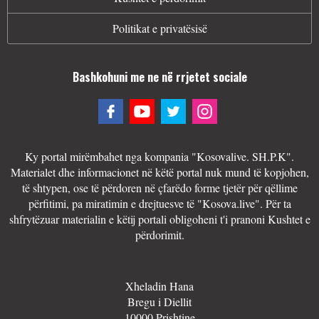
Politikat e privatësisë
Bashkohuni me ne në rrjetet sociale
Ky portal mirëmbahet nga kompania "Kosovalive. SH.P.K".
Materialet dhe informacionet në këtë portal nuk mund të kopjohen,
të shtypen, ose të përdoren në çfarëdo forme tjetër për qëllime
përfitimi, pa miratimin e drejtuesve të "Kosova.live". Për ta
shfrytëzuar materialin e këtij portali obligoheni t'i pranoni Kushtet e
përdorimit.
Xheladin Hana
Bregu i Diellit
10000 Prishtine