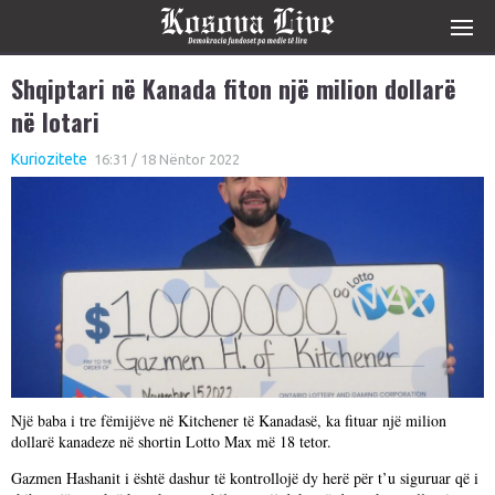
Shqiptari në Kanada fiton një milion dollarë
në lotari
Kuriozitete
16:31 / 18 Nëntor 2022
Një baba i tre fëmijëve në Kitchener të Kanadasë, ka fituar një milion
dollarë kanadeze në shortin Lotto Max më 18 tetor.
Gazmen Hashanit i është dashur të kontrollojë dy herë për t’u siguruar që i