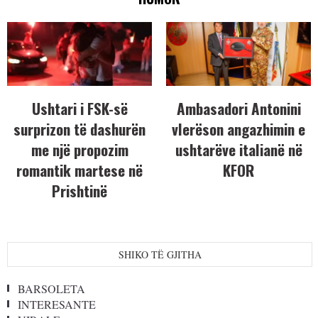
Ushtari i FSK-së
Ambasadori Antonini
surprizon të dashurën
vlerëson angazhimin e
me një propozim
ushtarëve italianë në
romantik martese në
KFOR
Prishtinë
SHIKO TË GJITHA
BARSOLETA
INTERESANTE