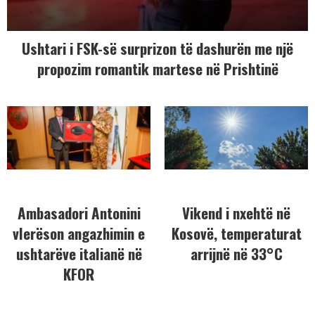
Ushtari i FSK-së surprizon të dashurën me një
propozim romantik martese në Prishtinë
Ambasadori Antonini
Vikend i nxehtë në
vlerëson angazhimin e
Kosovë, temperaturat
ushtarëve italianë në
arrijnë në 33°C
KFOR