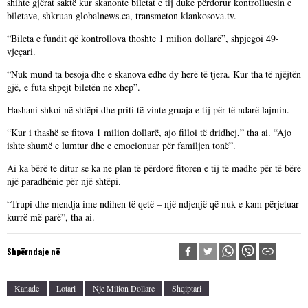
shihte gjërat saktë kur skanonte biletat e tij duke përdorur kontrolluesin e
biletave, shkruan globalnews.ca, transmeton klankosova.tv.
“Bileta e fundit që kontrollova thoshte 1 milion dollarë”, shpjegoi 49-
vjeçari.
“Nuk mund ta besoja dhe e skanova edhe dy herë të tjera. Kur tha të njëjtën
gjë, e futa shpejt biletën në xhep”.
Hashani shkoi në shtëpi dhe priti të vinte gruaja e tij për të ndarë lajmin.
“Kur i thashë se fitova 1 milion dollarë, ajo filloi të dridhej,” tha ai. “Ajo
ishte shumë e lumtur dhe e emocionuar për familjen tonë”.
Ai ka bërë të ditur se ka në plan të përdorë fitoren e tij të madhe për të bërë
një paradhënie për një shtëpi.
“Trupi dhe mendja ime ndihen të qetë – një ndjenjë që nuk e kam përjetuar
kurrë më parë”, tha ai.
Shpërndaje në
Kanade
Lotari
Nje Milion Dollare
Shqiptari