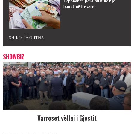
Deponohen para false në një
bankë në Prizren
SHIKO TË GJITHA
SHOWBIZ
Varroset vëllai i Gjestit