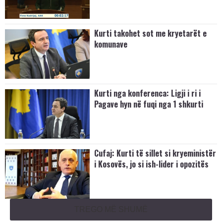
Kurti takohet sot me kryetarët e
komunave
Kurti nga konferenca: Ligji i ri i
Pagave hyn në fuqi nga 1 shkurti
Cufaj: Kurti të sillet si kryeministër
i Kosovës, jo si ish-lider i opozitës
TREGO MË SHUMË