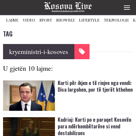
LAJME
VIDEO
SPORT
SHOWBIZ
LIFESTYLE
TEKNOLOGJI
K
TAG
kryeministri-i-kosoves
U gjetën 10 lajme:
Kurti për ikjen e të rinjve nga vendi:
Disa largohen, por të tjerët kthehen
Kadriaj: Kurti po e paraqet Kosovën
para ndërkombëtarëve si vend
destabilizues