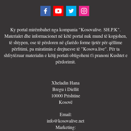
Ky portal mirëmbahet nga kompania "Kosovalive. SH.P.K".
Materialet dhe informacionet në këtë portal nuk mund të kopjohen,
të shtypen, ose të përdoren në çfarëdo forme tjetër për qëllime
përfitimi, pa miratimin e drejtuesve të "Kosova.live". Për ta
shfrytëzuar materialin e këtij portali obligoheni t'i pranoni Kushtet e
përdorimit.
Xheladin Hana
Bregu i Diellit
10000 Prishtine
Kosovë
Email:
info@kosovalive.net
Marketing: