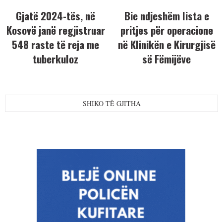
Gjatë 2024-tës, në
Bie ndjeshëm lista e
Kosovë janë regjistruar
pritjes për operacione
548 raste të reja me
në Klinikën e Kirurgjisë
tuberkuloz
së Fëmijëve
SHIKO TË GJITHA