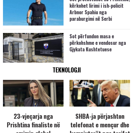
kërkohet lirimi i ish-policit
Arbnor Spahiu nga
paraburgimi në Serbi
Sot përfundon masa e
përkohshme e vendosur nga
Gjykata Kushtetuese
TEKNOLOGJI
23-vjeçarja nga
SHBA-ja përjashton
Prishtina finaliste në
telefonat e mençur dhe