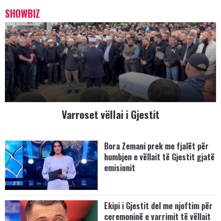
SHOWBIZ
Varroset vëllai i Gjestit
Bora Zemani prek me fjalët për
humbjen e vëllait të Gjestit gjatë
emisionit
Ekipi i Gjestit del me njoftim për
ceremoninë e varrimit të vëllait