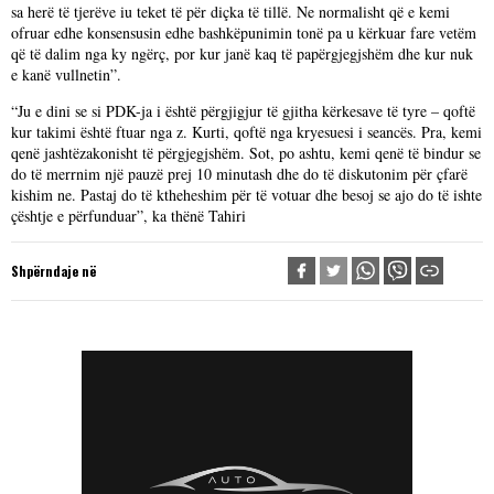
sa herë të tjerëve iu teket të për diçka të tillë. Ne normalisht që e kemi
ofruar edhe konsensusin edhe bashkëpunimin tonë pa u kërkuar fare vetëm
që të dalim nga ky ngërç, por kur janë kaq të papërgjegjshëm dhe kur nuk
e kanë vullnetin”.
“Ju e dini se si PDK-ja i është përgjigjur të gjitha kërkesave të tyre – qoftë
kur takimi është ftuar nga z. Kurti, qoftë nga kryesuesi i seancës. Pra, kemi
qenë jashtëzakonisht të përgjegjshëm. Sot, po ashtu, kemi qenë të bindur se
do të merrnim një pauzë prej 10 minutash dhe do të diskutonim për çfarë
kishim ne. Pastaj do të ktheheshim për të votuar dhe besoj se ajo do të ishte
çështje e përfunduar”, ka thënë Tahiri
Shpërndaje në