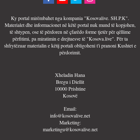
Ky portal mirëmbahet nga kompania "Kosovalive. SH.P.K".
Materialet dhe informacionet në këtë portal nuk mund të kopjohen,
të shtypen, ose të përdoren në çfarëdo forme tjetër për qëllime
përfitimi, pa miratimin e drejtuesve të "Kosova.live". Për ta
shfrytëzuar materialin e këtij portali obligoheni t'i pranoni Kushtet e
përdorimit.
Xheladin Hana
Bregu i Diellit
10000 Prishtine
Kosovë
Email:
info@kosovalive.net
Marketing:
marketingu@kosovalive.net