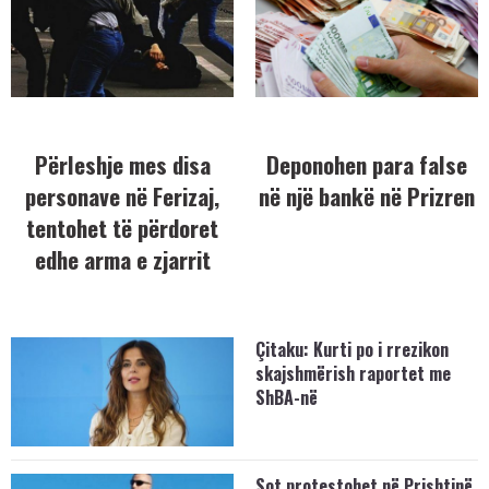
Përleshje mes disa
Deponohen para false
personave në Ferizaj,
në një bankë në Prizren
tentohet të përdoret
edhe arma e zjarrit
Çitaku: Kurti po i rrezikon
skajshmërish raportet me
ShBA-në
Sot protestohet në Prishtinë,