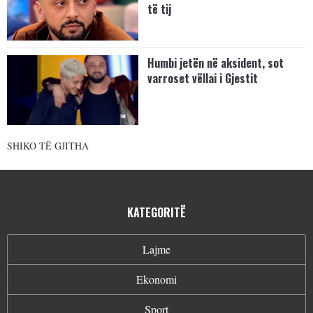
të tij
Humbi jetën në aksident, sot
varroset vëllai i Gjestit
SHIKO TË GJITHA
KATEGORITË
Lajme
Ekonomi
Sport