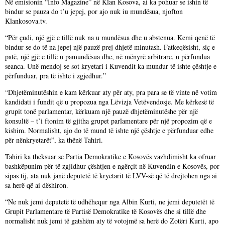
Në emisionin “Info Magazine” në Klan Kosova, ai ka pohuar se ishin të
bindur se pauza do t’u jepej, por ajo nuk iu mundësua, njofton
Klankosova.tv.
“Për çudi, një gjë e tillë nuk na u mundësua dhe u abstenua. Kemi qenë të
bindur se do të na jepej një pauzë prej dhjetë minutash. Fatkeqësisht, siç e
patë, një gjë e tillë u pamundësua dhe, në mënyrë arbitrare, u përfundua
seanca. Unë mendoj se sot kryetari i Kuvendit ka mundur të ishte çështje e
përfunduar, pra të ishte i zgjedhur.”
“Dhjetëminutëshin e kam kërkuar aty për aty, pra para se të vinte në votim
kandidati i fundit që u propozua nga Lëvizja Vetëvendosje. Me kërkesë të
grupit tonë parlamentar, kërkuam një pauzë dhjetëminutëshe për një
konsultë – t’i ftonim të gjitha grupet parlamentare për një propozim që e
kishim. Normalisht, ajo do të mund të ishte një çështje e përfunduar edhe
për nënkryetarët”, ka thënë Tahiri.
Tahiri ka theksuar se Partia Demokratike e Kosovës vazhdimisht ka ofruar
bashkëpunim për të zgjidhur çështjen e ngërçit në Kuvendin e Kosovës, por
sipas tij, ata nuk janë deputetë të kryetarit të LVV-së që të drejtohen nga ai
sa herë që ai dëshiron.
“Ne nuk jemi deputetë të udhëhequr nga Albin Kurti, ne jemi deputetët të
Grupit Parlamentare të Partisë Demokratike të Kosovës dhe si tillë dhe
normalisht nuk jemi të gatshëm aty të votojmë sa herë do Zotëri Kurti, apo