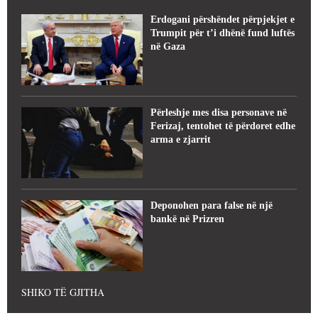
Erdogani përshëndet përpjekjet e
Trumpit për t’i dhënë fund luftës
në Gaza
Përleshje mes disa personave në
Ferizaj, tentohet të përdoret edhe
arma e zjarrit
Deponohen para false në një
bankë në Prizren
SHIKO TË GJITHA