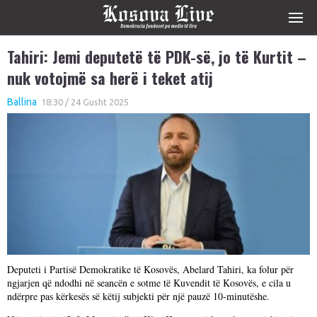
Tahiri: Jemi deputetë të PDK-së, jo të Kurtit –
nuk votojmë sa herë i teket atij
Ballina
18:30 / 24 Gusht 2025
Deputeti i Partisë Demokratike të Kosovës, Abelard Tahiri, ka folur për
ngjarjen që ndodhi në seancën e sotme të Kuvendit të Kosovës, e cila u
ndërpre pas kërkesës së këtij subjekti për një pauzë 10-minutëshe.