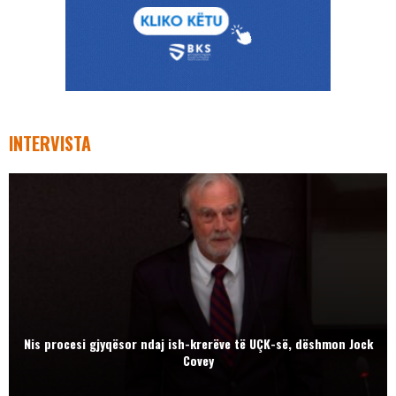
INTERVISTA
Nis procesi gjyqësor ndaj ish-krerëve të UÇK-së, dëshmon Jock
Covey