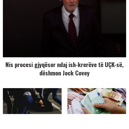
Nis procesi gjyqësor ndaj ish-krerëve të UÇK-së,
dëshmon Jock Covey