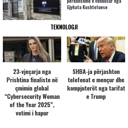
përkohshme e vendosur nga
Gjykata Kushtetuese
TEKNOLOGJI
23-vjeçarja nga
SHBA-ja përjashton
Prishtina finaliste në
telefonat e mençur dhe
çmimin global
kompjuterët nga tarifat
“Cybersecurity Woman
e Trump
of the Year 2025”,
votimi i hapur