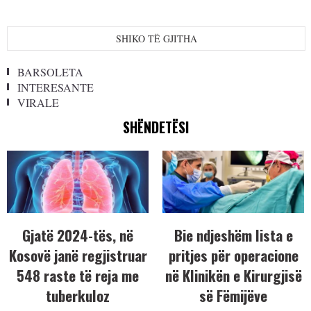
SHIKO TË GJITHA
BARSOLETA
INTERESANTE
VIRALE
SHËNDETËSI
Gjatë 2024-tës, në
Bie ndjeshëm lista e
Kosovë janë regjistruar
pritjes për operacione
548 raste të reja me
në Klinikën e Kirurgjisë
tuberkuloz
së Fëmijëve