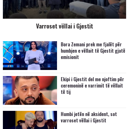
Varroset vëllai i Gjestit
Bora Zemani prek me fjalët për
humbjen e vëllait të Gjestit gjatë
emisionit
Ekipi i Gjestit del me njoftim për
ceremoninë e varrimit të vëllait
të tij
Humbi jetën në aksident, sot
varroset vëllai i Gjestit