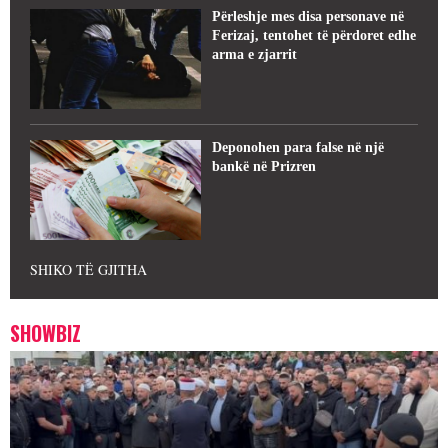
Përleshje mes disa personave në
Ferizaj, tentohet të përdoret edhe
arma e zjarrit
Deponohen para false në një
bankë në Prizren
SHIKO TË GJITHA
SHOWBIZ