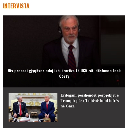
INTERVISTA
Nis procesi gjyqësor ndaj ish-krerëve të UÇK-së, dëshmon Jock
Covey
Erdogani përshëndet përpjekjet e
Trumpit për t’i dhënë fund luftës
në Gaza