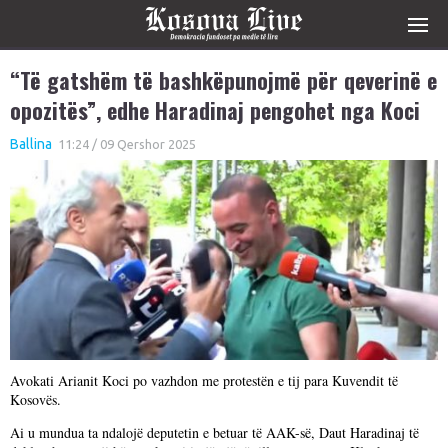
“Të gatshëm të bashkëpunojmë për qeverinë e
opozitës”, edhe Haradinaj pengohet nga Koci
Ballina
11:24 / 09 Qershor 2025
Avokati Arianit Koci po vazhdon me protestën e tij para Kuvendit të
Kosovës.
Ai u mundua ta ndalojë deputetin e betuar të AAK-së, Daut Haradinaj të