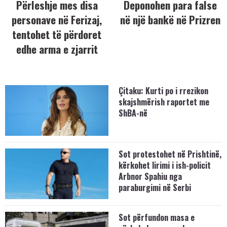
Përleshje mes disa
Deponohen para false
personave në Ferizaj,
në një bankë në Prizren
tentohet të përdoret
edhe arma e zjarrit
Çitaku: Kurti po i rrezikon
skajshmërish raportet me
ShBA-në
Sot protestohet në Prishtinë,
kërkohet lirimi i ish-policit
Arbnor Spahiu nga
paraburgimi në Serbi
Sot përfundon masa e