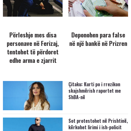
Përleshje mes disa
Deponohen para false
personave në Ferizaj,
në një bankë në Prizren
tentohet të përdoret
edhe arma e zjarrit
Çitaku: Kurti po i rrezikon
skajshmërish raportet me
ShBA-në
Sot protestohet në Prishtinë,
kërkohet lirimi i ish-policit