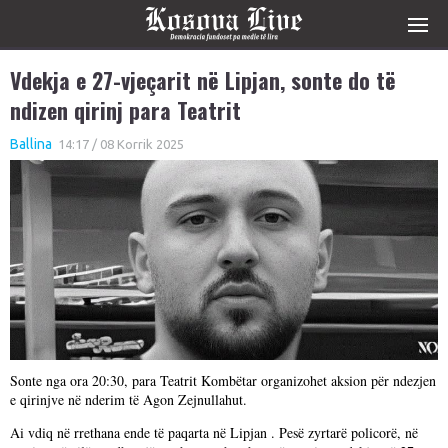
Vdekja e 27-vjeçarit në Lipjan, sonte do të
ndizen qirinj para Teatrit
Ballina
14:17 / 08 Korrik 2025
Sonte nga ora 20:30, para Teatrit Kombëtar organizohet aksion për ndezjen
e qirinjve në nderim të Agon Zejnullahut.
Ai vdiq në rrethana ende të paqarta në Lipjan . Pesë zyrtarë policorë, në