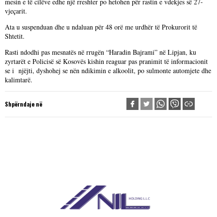
mesin e të cilëve edhe një rreshter po hetohen për rastin e vdekjes së 27-
vjeçarit.
Ata u suspenduan dhe u ndaluan për 48 orë me urdhër të Prokurorit të
Shtetit.
Rasti ndodhi pas mesnatës në rrugën “Haradin Bajrami” në Lipjan, ku
zyrtarët e Policisë së Kosovës kishin reaguar pas pranimit të informacionit
se i njëjti, dyshohej se nën ndikimin e alkoolit, po sulmonte automjete dhe
kalimtarë.
Shpërndaje në