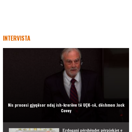
INTERVISTA
Nis procesi gjyqësor ndaj ish-krerëve të UÇK-së, dëshmon Jock
Covey
Erdogani përshëndet përpjekjet e