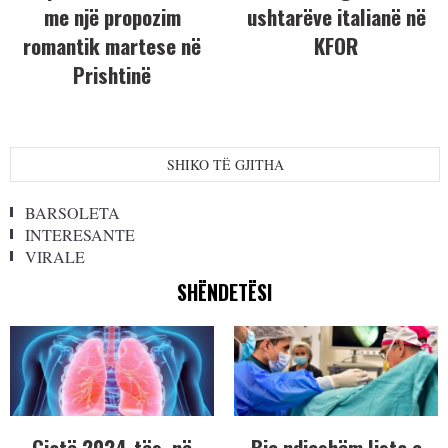
me një propozim
ushtarëve italianë në
romantik martese në
KFOR
Prishtinë
SHIKO TË GJITHA
BARSOLETA
INTERESANTE
VIRALE
SHËNDETËSI
Gjatë 2024-tës, në
Bie ndjeshëm lista e