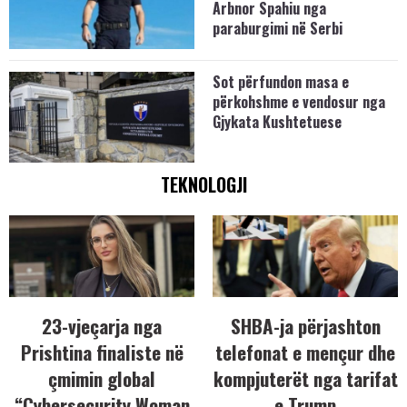
Arbnor Spahiu nga
paraburgimi në Serbi
Sot përfundon masa e
përkohshme e vendosur nga
Gjykata Kushtetuese
TEKNOLOGJI
23-vjeçarja nga
SHBA-ja përjashton
Prishtina finaliste në
telefonat e mençur dhe
çmimin global
kompjuterët nga tarifat
“Cybersecurity Woman
e Trump