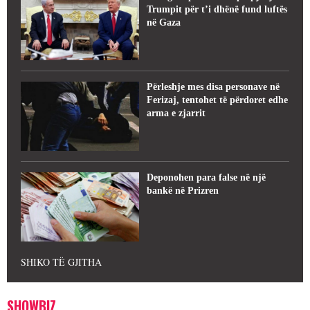
Trumpit për t’i dhënë fund luftës
në Gaza
Përleshje mes disa personave në
Ferizaj, tentohet të përdoret edhe
arma e zjarrit
Deponohen para false në një
bankë në Prizren
SHIKO TË GJITHA
SHOWBIZ