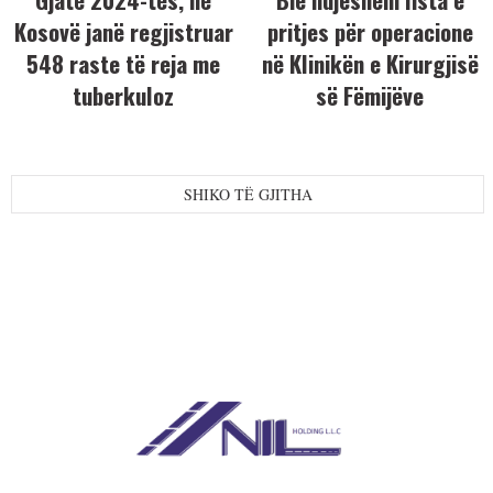
Kosovë janë regjistruar
pritjes për operacione
548 raste të reja me
në Klinikën e Kirurgjisë
tuberkuloz
së Fëmijëve
SHIKO TË GJITHA