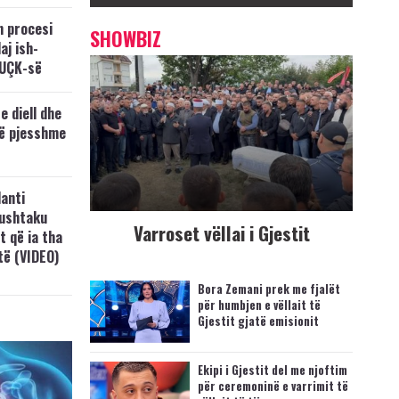
n procesi
SHOWBIZ
aj ish-
 UÇK-së
e diell dhe
të pjesshme
anti
Lushtaku
Varroset vëllai i Gjestit
t që ia tha
ftë (VIDEO)
Bora Zemani prek me fjalët
për humbjen e vëllait të
Gjestit gjatë emisionit
Ekipi i Gjestit del me njoftim
për ceremoninë e varrimit të