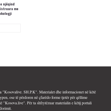
 e njëqind
jistruara me
nkologji
 "Kosovalive. SH.P.K". Materialet dhe informacionet në këtë
ypen, ose të përdoren në çfarëdo forme tjetër për qëllime
të "Kosova.live". Për ta shfrytëzuar materialin e këtij portali
dorimit.