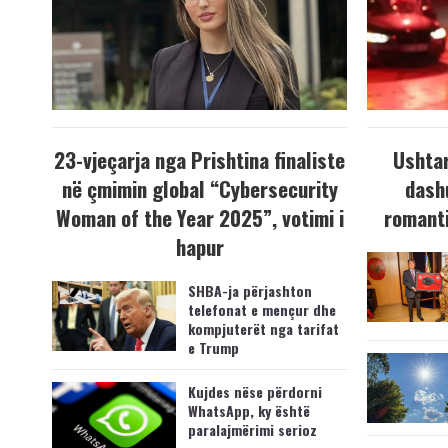
23-vjeçarja nga Prishtina finaliste
Ushtar
në çmimin global “Cybersecurity
dash
Woman of the Year 2025”, votimi i
romanti
hapur
SHBA-ja përjashton
telefonat e mençur dhe
kompjuterët nga tarifat
e Trump
Kujdes nëse përdorni
WhatsApp, ky është
paralajmërimi serioz