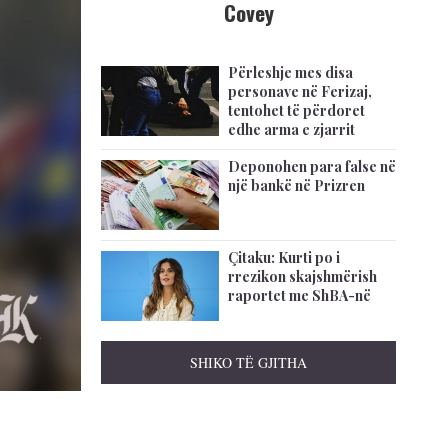
Covey
Përleshje mes disa
personave në Ferizaj,
tentohet të përdoret
edhe arma e zjarrit
Deponohen para false në
një bankë në Prizren
Çitaku: Kurti po i
rrezikon skajshmërish
raportet me ShBA-në
SHIKO TË GJITHA