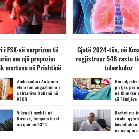
i i FSK-së surprizon të
Gjatë 2024-tës, në Kos
urën me një propozim
regjistruar 548 raste t
k martese në Prishtinë
tuberkuloz
Ambasadori Antonini
Bie ndjeshëm
vlerëson angazhimin e
pritjes për 
ushtarëve italianë në
në Klinikën 
KFOR
së Fëmijëve
Vikend i nxehtë në
Rastet me i
Kosovë, temperaturat
virale, qytet
arrijnë në 33°C
këshillohen 
në ushqim d