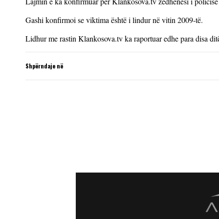
Lajmin e ka konfirmuar për Klankosova.tv zëdhënësi i policisë 
Gashi konfirmoi se viktima është i lindur në vitin 2009-të.
Lidhur me rastin Klankosova.tv ka raportuar edhe para disa dit
Shpërndaje në