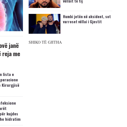
vëllait të tij
Humbi jetën në aksident, sot
varroset vëllai i Gjestit
SHIKO TË GJITHA
ovë janë
ë reja me
 lista e
operacione
e Kirurgjisë
nfeksione
arët
për kujdes
he hidratim