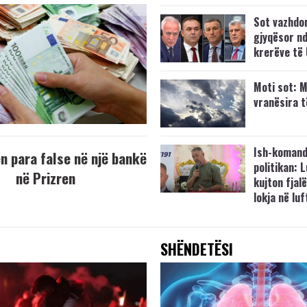
Sot vazhdo
gjyqësor nd
krerëve të
Moti sot: M
vranësira 
Ish-komand
 para false në një bankë
politikan: 
në Prizren
kujton fjalë
lokja në lu
SHËNDETËSI