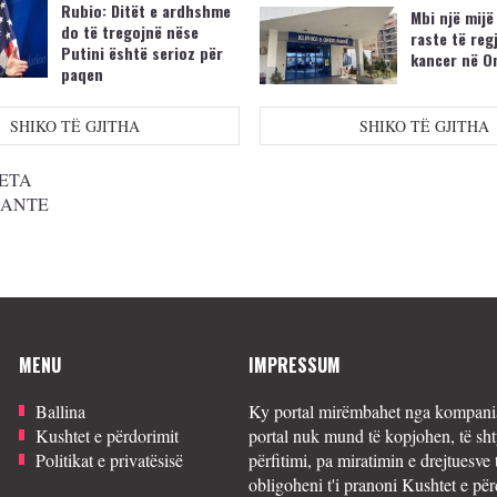
Rubio: Ditët e ardhshme
Mbi një mijë
do të tregojnë nëse
raste të reg
Putini është serioz për
kancer në O
paqen
SHIKO TË GJITHA
SHIKO TË GJITHA
ETA
SANTE
MENU
IMPRESSUM
Ballina
Ky portal mirëmbahet nga kompania
Kushtet e përdorimit
portal nuk mund të kopjohen, të sht
Politikat e privatësisë
përfitimi, pa miratimin e drejtuesve 
obligoheni t'i pranoni Kushtet e për