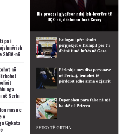
Nis procesi gjyqësor ndaj ish-krerëve të
UÇK-së, dëshmon Jock Covey
i po i
Erdogani përshëndet
përpjekjet e Trumpit për t’i
kajshmërish
dhënë fund luftës në Gaza
e ShBA-në
tohet në
Përleshje mes disa personave
kërkohet
në Ferizaj, tentohet të
policit
përdoret edhe arma e zjarrit
hiu nga
i në Serbi
Deponohen para false në një
bankë në Prizren
don masa e
e e
ga Gjykata
SHIKO TË GJITHA
se