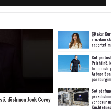
Çitaku: Kurt
rrezikon s
raportet m
Sot protes
Prishtinë, 
lirimi i ish-
Arbnor Spa
paraburgim
Sot përfun
përkohshm
K-së, dëshmon Jock Covey
vendosur n
Kushtetue