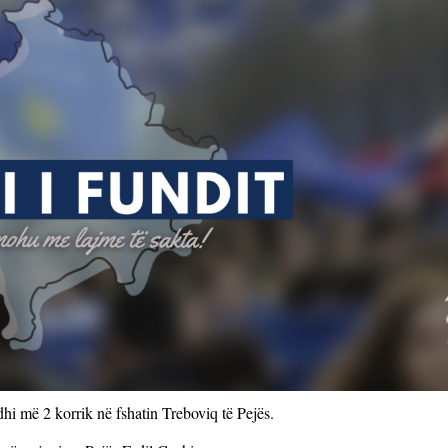
i më 2 korrik në fshatin Treboviq të Pejës.