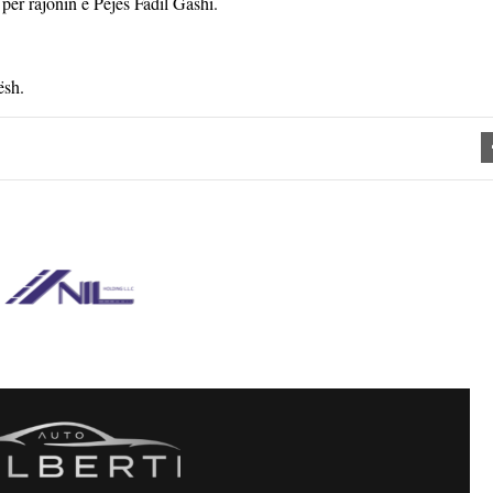
për rajonin e Pejës Fadil Gashi.
ësh.