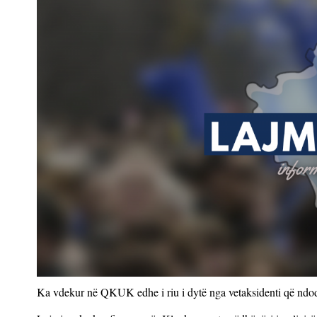
Ka vdekur në QKUK edhe i riu i dytë nga vetaksidenti që ndodh