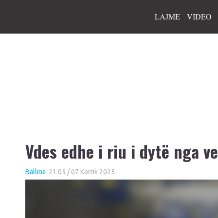
LAJME
VIDEO
Vdes edhe i riu i dytë nga v
Ballina
21:05 / 07 Korrik 2025