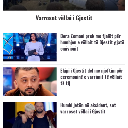
Varroset vëllai i Gjestit
Bora Zemani prek me fjalët për
humbjen e vëllait të Gjestit gjatë
emisionit
Ekipi i Gjestit del me njoftim për
ceremoninë e varrimit të vëllait
të tij
Humbi jetën në aksident, sot
varroset vëllai i Gjestit