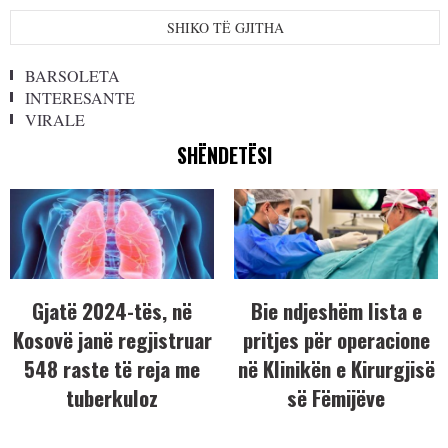
SHIKO TË GJITHA
BARSOLETA
INTERESANTE
VIRALE
SHËNDETËSI
Gjatë 2024-tës, në
Bie ndjeshëm lista e
Kosovë janë regjistruar
pritjes për operacione
548 raste të reja me
në Klinikën e Kirurgjisë
tuberkuloz
së Fëmijëve