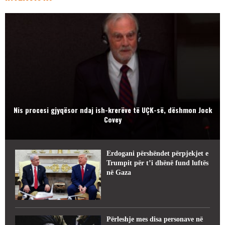
Nis procesi gjyqësor ndaj ish-krerëve të UÇK-së, dëshmon Jock
Covey
Erdogani përshëndet përpjekjet e
Trumpit për t’i dhënë fund luftës
në Gaza
Përleshje mes disa personave në