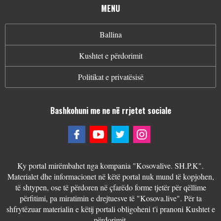
MENU
Ballina
Kushtet e përdorimit
Politikat e privatësisë
Bashkohuni me ne në rrjetet sociale
Ky portal mirëmbahet nga kompania "Kosovalive. SH.P.K".
Materialet dhe informacionet në këtë portal nuk mund të kopjohen,
të shtypen, ose të përdoren në çfarëdo forme tjetër për qëllime
përfitimi, pa miratimin e drejtuesve të "Kosova.live". Për ta
shfrytëzuar materialin e këtij portali obligoheni t'i pranoni Kushtet e
përdorimit.