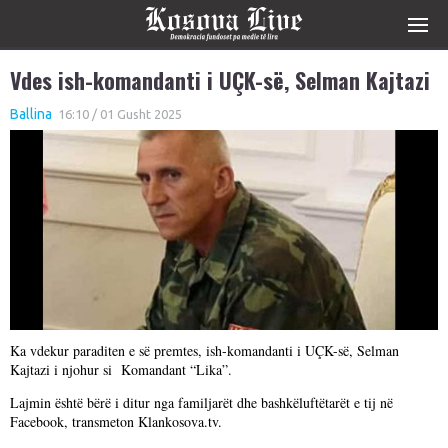
Vdes ish-komandanti i UÇK-së, Selman Kajtazi
Ballina
16:10 / 01 Gusht 2025
Ka vdekur paraditen e së premtes, ish-komandanti i UÇK-së, Selman
Kajtazi i njohur si Komandant “Lika”.
Lajmin është bërë i ditur nga familjarët dhe bashkëluftëtarët e tij në
Facebook, transmeton Klankosova.tv.