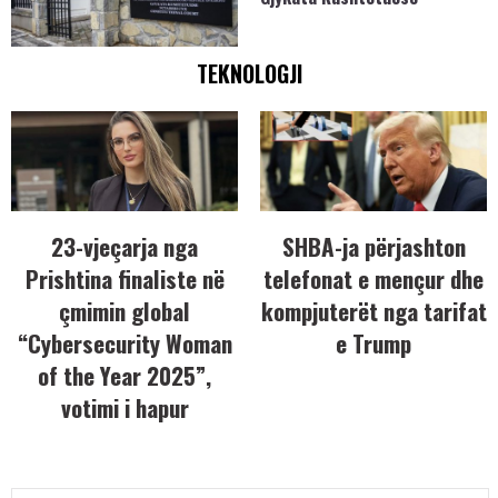
TEKNOLOGJI
23-vjeçarja nga
SHBA-ja përjashton
Prishtina finaliste në
telefonat e mençur dhe
çmimin global
kompjuterët nga tarifat
“Cybersecurity Woman
e Trump
of the Year 2025”,
votimi i hapur