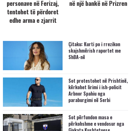
personave në Ferizaj,
në një bankë në Prizren
tentohet të përdoret
edhe arma e zjarrit
Çitaku: Kurti po i rrezikon
skajshmërish raportet me
ShBA-në
Sot protestohet në Prishtinë,
kërkohet lirimi i ish-policit
Arbnor Spahiu nga
paraburgimi në Serbi
Sot përfundon masa e
përkohshme e vendosur nga
Gjykata Kushtetuese