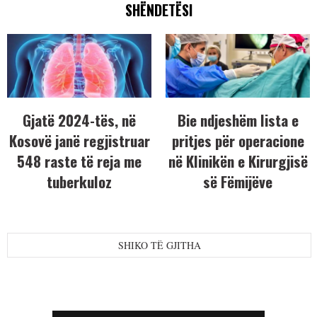
SHËNDETËSI
Gjatë 2024-tës, në
Bie ndjeshëm lista e
Kosovë janë regjistruar
pritjes për operacione
548 raste të reja me
në Klinikën e Kirurgjisë
tuberkuloz
së Fëmijëve
SHIKO TË GJITHA