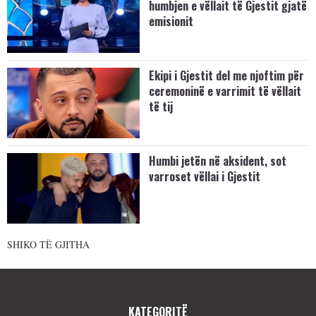
humbjen e vëllait të Gjestit gjatë
emisionit
Ekipi i Gjestit del me njoftim për
ceremoninë e varrimit të vëllait
të tij
Humbi jetën në aksident, sot
varroset vëllai i Gjestit
SHIKO TË GJITHA
KATEGORITË