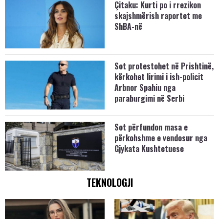
Çitaku: Kurti po i rrezikon
skajshmërish raportet me
ShBA-në
Sot protestohet në Prishtinë,
kërkohet lirimi i ish-policit
Arbnor Spahiu nga
paraburgimi në Serbi
Sot përfundon masa e
përkohshme e vendosur nga
Gjykata Kushtetuese
TEKNOLOGJI