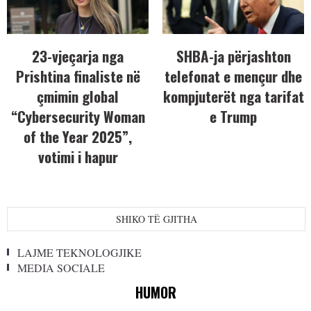
23-vjeçarja nga
SHBA-ja përjashton
Prishtina finaliste në
telefonat e mençur dhe
çmimin global
kompjuterët nga tarifat
“Cybersecurity Woman
e Trump
of the Year 2025”,
votimi i hapur
SHIKO TË GJITHA
LAJME TEKNOLOGJIKE
MEDIA SOCIALE
HUMOR