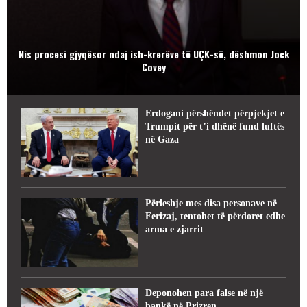
Nis procesi gjyqësor ndaj ish-krerëve të UÇK-së, dëshmon Jock
Covey
Erdogani përshëndet përpjekjet e
Trumpit për t’i dhënë fund luftës
në Gaza
Përleshje mes disa personave në
Ferizaj, tentohet të përdoret edhe
arma e zjarrit
Deponohen para false në një
bankë në Prizren