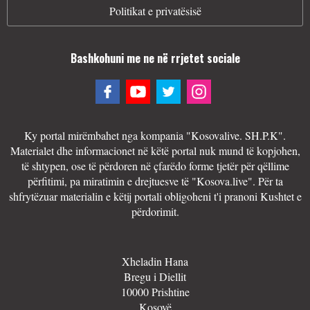
Politikat e privatësisë
Bashkohuni me ne në rrjetet sociale
Ky portal mirëmbahet nga kompania "Kosovalive. SH.P.K".
Materialet dhe informacionet në këtë portal nuk mund të kopjohen,
të shtypen, ose të përdoren në çfarëdo forme tjetër për qëllime
përfitimi, pa miratimin e drejtuesve të "Kosova.live". Për ta
shfrytëzuar materialin e këtij portali obligoheni t'i pranoni Kushtet e
përdorimit.
Xheladin Hana
Bregu i Diellit
10000 Prishtine
Kosovë