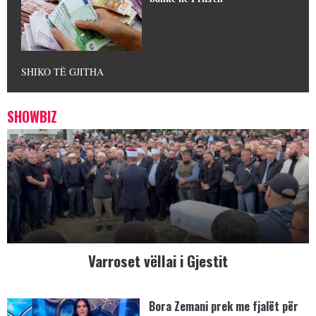
SHIKO TË GJITHA
SHOWBIZ
Varroset vëllai i Gjestit
Bora Zemani prek me fjalët për