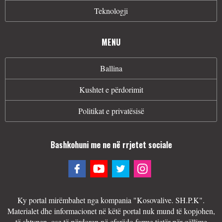
Teknologji
MENU
Ballina
Kushtet e përdorimit
Politikat e privatësisë
Bashkohuni me ne në rrjetet sociale
Ky portal mirëmbahet nga kompania "Kosovalive. SH.P.K".
Materialet dhe informacionet në këtë portal nuk mund të kopjohen,
të shtypen, ose të përdoren në çfarëdo forme tjetër për qëllime