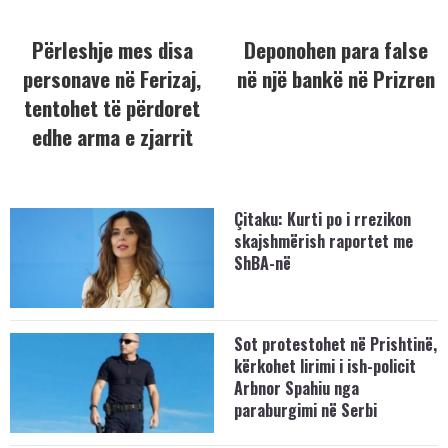
Përleshje mes disa
Deponohen para false
personave në Ferizaj,
në një bankë në Prizren
tentohet të përdoret
edhe arma e zjarrit
Çitaku: Kurti po i rrezikon
skajshmërish raportet me
ShBA-në
Sot protestohet në Prishtinë,
kërkohet lirimi i ish-policit
Arbnor Spahiu nga
paraburgimi në Serbi