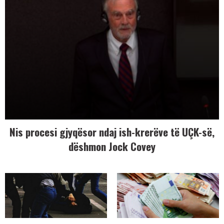
Nis procesi gjyqësor ndaj ish-krerëve të UÇK-së,
dëshmon Jock Covey