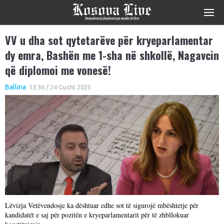
VV u dha sot qytetarëve për kryeparlamentar
dy emra, Bashën me 1-sha në shkollë, Nagavcin
që diplomoi me vonesë!
Ballina
13:36 / 24 Gusht 2025
Lëvizja Vetëvendosje ka dështuar edhe sot të sigurojë mbështetje për
kandidatët e saj për pozitën e kryeparlamentarit për të zhbllokuar