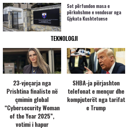
Sot përfundon masa e
përkohshme e vendosur nga
Gjykata Kushtetuese
TEKNOLOGJI
23-vjeçarja nga
SHBA-ja përjashton
Prishtina finaliste në
telefonat e mençur dhe
çmimin global
kompjuterët nga tarifat
“Cybersecurity Woman
e Trump
of the Year 2025”,
votimi i hapur