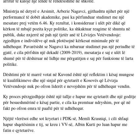
arritur të kalojë një lëndë të rëndësishme në shkollë.
Ministrja në detyrë e Arsimit, Arberie Nagavci, gjithashtu njihet për një
performancë të dobët akademike, pasi ka përfunduar studimet me një
mesatare prej vetëm 6.46. Ky rezultat, i konsideruar i ulët për dikë që
kërkon të mbajë pozita kyçe politike, ka shkaktuar reagime të shumta në
publik, duke nxjerrë në pah një tjetër anë të Lëvizjes Vetëvendosje:
zgjedhjen e individëve që nuk plotësojnë kërkesat minimale për të
udhëhequr. Pavarësisht se Nagavci ka mbaruar studimet pas një periudhe të
gjatë, e cila përfshin një dekadë (2009-2019), mesatarja e saj e ulët lë
shumë për të dëshiruar në lidhje me përgatitjen e saj për funksione të larta
politike.
Dështimi për të marrë votat në Kuvend është një reflektim i kësaj mungese
të kualifikimeve dhe një sinjal për qytetarët e Kosovës që Lëvizja
Vetëvendosje nuk po ofron liderët e nevojshëm për të udhëhequr vendin.
Ky proces përzgjedhjeje është një tallje e hapur me qytetarët dhe një goditje
për besueshmërinë e kësaj partie, e cila ka premtuar ndryshim, por që në
fakt po ofron emra të paaftë për të udhëhequr.
Njëjtë vlerësoi edhe sot kryetari i PDK-së, Memli Krasniqi, i cili shfaqi
hapur shqetësimin e tij, se kreu i VV-së, Albin Kurti po luan hapur me
fatin e qytetarëve.