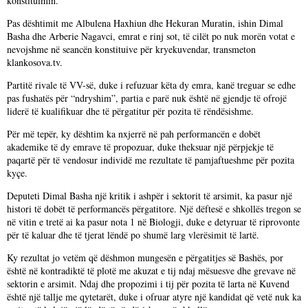
konstituimin.
Pas dështimit me Albulena Haxhiun dhe Hekuran Muratin, ishin Dimal
Basha dhe Arberie Nagavci, emrat e rinj sot, të cilët po nuk morën votat e
nevojshme në seancën konstituive për kryekuvendar, transmeton
klankosova.tv.
Partitë rivale të VV-së, duke i refuzuar këta dy emra, kanë treguar se edhe
pas fushatës për “ndryshim”, partia e parë nuk është në gjendje të ofrojë
liderë të kualifikuar dhe të përgatitur për pozita të rëndësishme.
Për më tepër, ky dështim ka nxjerrë në pah performancën e dobët
akademike të dy emrave të propozuar, duke theksuar një përpjekje të
paqartë për të vendosur individë me rezultate të pamjaftueshme për pozita
kyçe.
Deputeti Dimal Basha një kritik i ashpër i sektorit të arsimit, ka pasur një
histori të dobët të performancës përgatitore. Një dëftesë e shkollës tregon se
në vitin e tretë ai ka pasur nota 1 në Biologji, duke e detyruar të riprovonte
për të kaluar dhe të tjerat lëndë po shumë larg vlerësimit të lartë.
Ky rezultat jo vetëm që dëshmon mungesën e përgatitjes së Bashës, por
është në kontradiktë të plotë me akuzat e tij ndaj mësuesve dhe grevave në
sektorin e arsimit. Ndaj dhe propozimi i tij për pozita të larta në Kuvend
është një tallje me qytetarët, duke i ofruar atyre një kandidat që vetë nuk ka