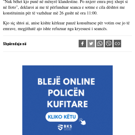
”Nuk bëhet kjo punë në mënyrë klandestine. Po nxjerr emra prej xhepi si
në lloto”, deklaroi ai me të përfunduar seanca e sotme e cila dështoi me
konstituimin për të vazhduar më 26 gusht në ora 11:00.
Kjo siç shtoi ai, anise kishte kërkuar pauzë konsultuese për votim ose jo të
emrave, megjithatë ajo ishte refuzuar nga kryesuesi i seancës.
Shpërndaje në