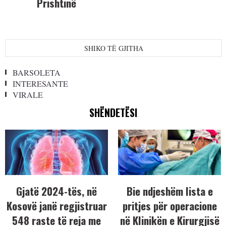
Prishtinë
SHIKO TË GJITHA
BARSOLETA
INTERESANTE
VIRALE
SHËNDETËSI
Gjatë 2024-tës, në
Bie ndjeshëm lista e
Kosovë janë regjistruar
pritjes për operacione
548 raste të reja me
në Klinikën e Kirurgjisë