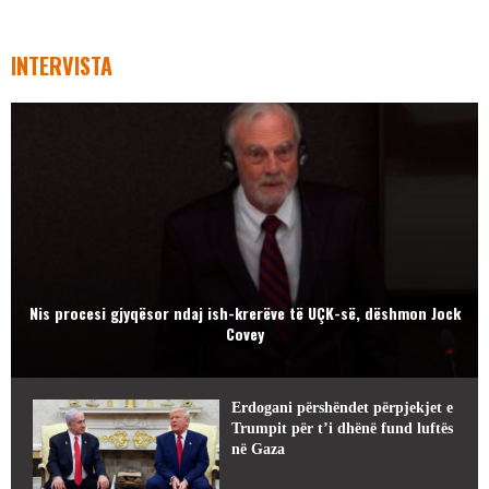
INTERVISTA
Nis procesi gjyqësor ndaj ish-krerëve të UÇK-së, dëshmon Jock
Covey
Erdogani përshëndet përpjekjet e
Trumpit për t’i dhënë fund luftës
në Gaza