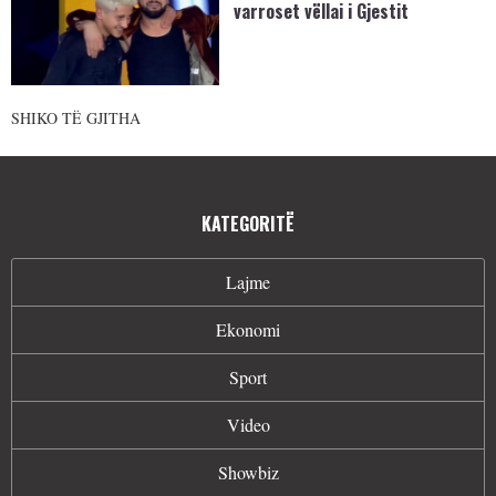
varroset vëllai i Gjestit
SHIKO TË GJITHA
KATEGORITË
Lajme
Ekonomi
Sport
Video
Showbiz