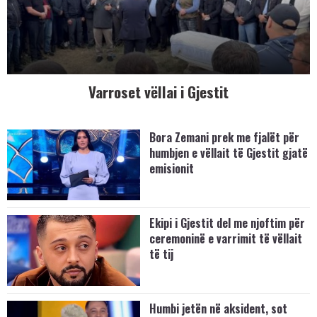
Varroset vëllai i Gjestit
Bora Zemani prek me fjalët për
humbjen e vëllait të Gjestit gjatë
emisionit
Ekipi i Gjestit del me njoftim për
ceremoninë e varrimit të vëllait
të tij
Humbi jetën në aksident, sot