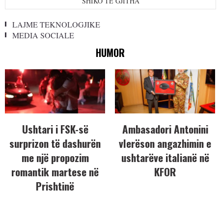
SHIKO TË GJITHA
LAJME TEKNOLOGJIKE
MEDIA SOCIALE
HUMOR
Ushtari i FSK-së
Ambasadori Antonini
surprizon të dashurën
vlerëson angazhimin e
me një propozim
ushtarëve italianë në
romantik martese në
KFOR
Prishtinë