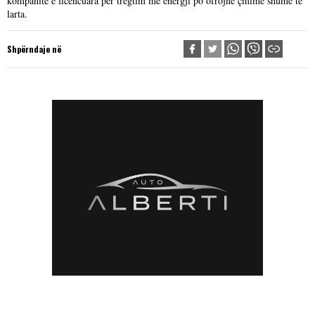
kompanitë e licencuara për tregtim me energji po ofrojnë çmime shumë të
larta.
Shpërndaje në