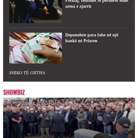
Ferizaj, tentohet të përdoret edhe
arma e zjarrit
Deponohen para false në një
bankë në Prizren
SHIKO TË GJITHA
SHOWBIZ