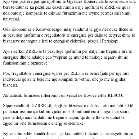
Kjo vjen pak orë pas një njoftimi të Gjykatës Komerciale të Kosovës, e cila
bëri të ditur se ka pezulluar ekzekutimin e një njoftimi të ZRRE-së që ia
ndalonte një kompanie të caktuar furnizimin me rrymë përmes shërbimit
universal.
Oda Ekonomike e Kosovës reagoi ndaj vendimit të gjykatës duke thënë se
ai pezullon njoftimin e rregullatorit të energjisë për dalje të detyrueshme të
bizneseve në tregun e lirë të energjisë elektrike, përcjell Periskopi.
Ajo i kërkoi ZRRE-së ta pezullojë njoftimin për daljen në tregun e lirë të
energjisë dhe të ndalojë çdo “veprim që mund të ndikojë negativisht në
funksionimin e bizneseve”.
Por, rregullatori i energjisë sqaroi për REL-in se bëhet fjalë për një rast
individual që ka të bëjë me një kompani të vetme, dhe jo me të gjitha
bizneset.
Aktualisht, furnizues i shërbimit universal në Kosovë është KESCO.
Sipas vendimit të ZRRE-së, të gjitha bizneset e mëdha – ato me mbi 50 të
punësuar ose me qarkullim vjetor mbi 10 milionë euro – nga 1 qershori
janë të detyruara të dalin në tregun e hapur, që do të thotë se duhet të
zgjedhin vetë furnizuesin e energjisë elektrike.
Ky vendim është kundërshtuar nga komuniteti i biznesit, me arsyetimin se