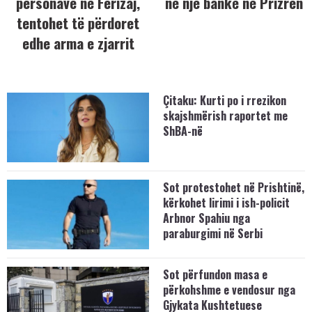
personave në Ferizaj,
në një bankë në Prizren
tentohet të përdoret
edhe arma e zjarrit
Çitaku: Kurti po i rrezikon
skajshmërish raportet me
ShBA-në
Sot protestohet në Prishtinë,
kërkohet lirimi i ish-policit
Arbnor Spahiu nga
paraburgimi në Serbi
Sot përfundon masa e
përkohshme e vendosur nga
Gjykata Kushtetuese