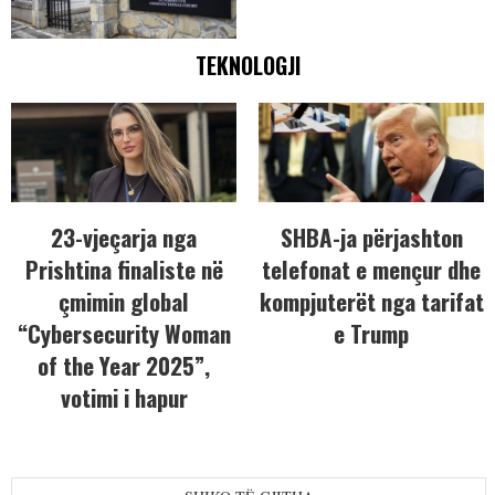
TEKNOLOGJI
23-vjeçarja nga
SHBA-ja përjashton
Prishtina finaliste në
telefonat e mençur dhe
çmimin global
kompjuterët nga tarifat
“Cybersecurity Woman
e Trump
of the Year 2025”,
votimi i hapur