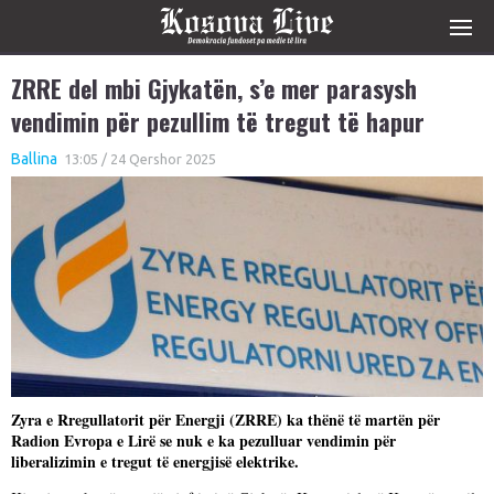
ZRRE del mbi Gjykatën, s’e mer parasysh
vendimin për pezullim të tregut të hapur
Ballina
13:05 / 24 Qershor 2025
Zyra e Rregullatorit për Energji (ZRRE) ka thënë të martën për
Radion Evropa e Lirë se nuk e ka pezulluar vendimin për
liberalizimin e tregut të energjisë elektrike.