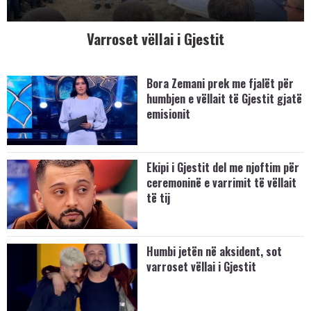
Varroset vëllai i Gjestit
Bora Zemani prek me fjalët për
humbjen e vëllait të Gjestit gjatë
emisionit
Ekipi i Gjestit del me njoftim për
ceremoninë e varrimit të vëllait
të tij
Humbi jetën në aksident, sot
varroset vëllai i Gjestit