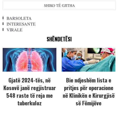
SHIKO TË GJITHA
BARSOLETA
INTERESANTE
VIRALE
SHËNDETËSI
Gjatë 2024-tës, në
Bie ndjeshëm lista e
Kosovë janë regjistruar
pritjes për operacione
548 raste të reja me
në Klinikën e Kirurgjisë
tuberkuloz
së Fëmijëve