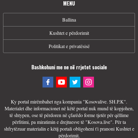
MENU
Ballina
Kushtet e përdorimit
Politikat e privatësisë
Bashkohuni me ne në rrjetet sociale
Ky portal mirëmbahet nga kompania "Kosovalive. SH.P.K".
Materialet dhe informacionet në këtë portal nuk mund të kopjohen,
të shtypen, ose të përdoren në çfarëdo forme tjetër për qëllime
përfitimi, pa miratimin e drejtuesve të "Kosova.live". Për ta
shfrytëzuar materialin e këtij portali obligoheni t'i pranoni Kushtet e
përdorimit.