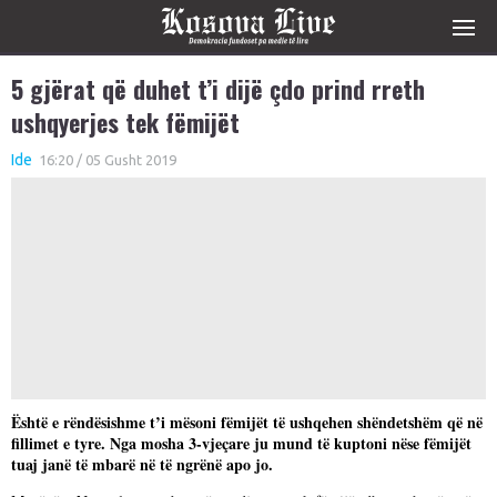
5 gjërat që duhet t’i dijë çdo prind rreth
ushqyerjes tek fëmijët
Ide
16:20 / 05 Gusht 2019
Është e rëndësishme t’i mësoni fëmijët të ushqehen shëndetshëm që në
fillimet e tyre. Nga mosha 3-vjeçare ju mund të kuptoni nëse fëmijët
tuaj janë të mbarë në të ngrënë apo jo.