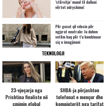
‘stërvitje’ mund të dalloni
vërtet ndryshime!
Për gocat që vdesin për
ngjyrat neutrale: Ju duhen
vetëm kaq për t’u kombinuar
siç e imagjinoni
TEKNOLOGJI
23-vjeçarja nga
SHBA-ja përjashton
Prishtina finaliste në
telefonat e mençur dhe
çmimin global
kompjuterët nga tarifat