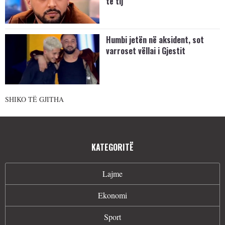
të tij
Humbi jetën në aksident, sot
varroset vëllai i Gjestit
SHIKO TË GJITHA
KATEGORITË
Lajme
Ekonomi
Sport