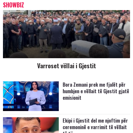
SHOWBIZ
Varroset vëllai i Gjestit
Bora Zemani prek me fjalët për
humbjen e vëllait të Gjestit gjatë
emisionit
Ekipi i Gjestit del me njoftim për
ceremoninë e varrimit të vëllait