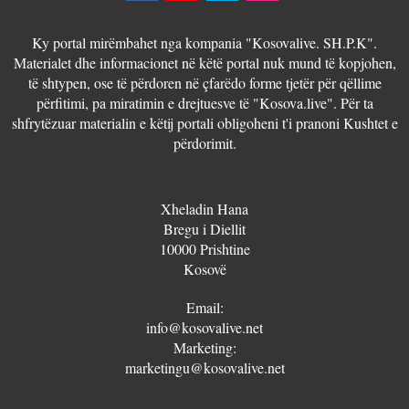
Ky portal mirëmbahet nga kompania "Kosovalive. SH.P.K".
Materialet dhe informacionet në këtë portal nuk mund të kopjohen,
të shtypen, ose të përdoren në çfarëdo forme tjetër për qëllime
përfitimi, pa miratimin e drejtuesve të "Kosova.live". Për ta
shfrytëzuar materialin e këtij portali obligoheni t'i pranoni Kushtet e
përdorimit.
Xheladin Hana
Bregu i Diellit
10000 Prishtine
Kosovë
Email:
info@kosovalive.net
Marketing:
marketingu@kosovalive.net