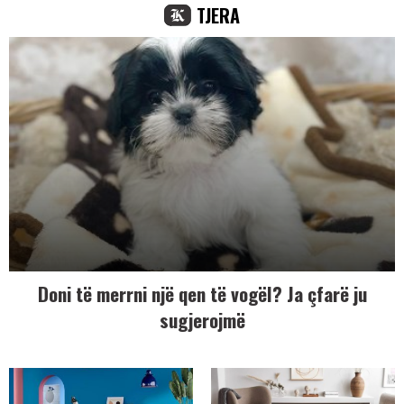
TJERA
Doni të merrni një qen të vogël? Ja çfarë ju
sugjerojmë