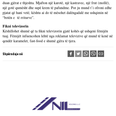
duan gjërat e thjeshta. Mjafton një karotë, një kastravec, një frut (mollë),
një gotë qumësht dhe supë krem të pafundme. Por ju mund t’i ofroni edhe
pjatat që hani vetë, kështu ai do të mësohet dalëngadalë me ushqimin në
“botën e të rriturve”.
Fikni televizorin
Këshillohet shumë që ta fikni televizorin gjatë kohës që ushqeni fëmijën
tuaj. Fëmijët infuencohen lehtë nga reklamat televizive që mund të kenë në
qendër karamelet, fast-food e shumë gjëra të tjera.
Shpërndaje në