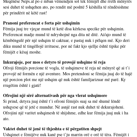
Meqënëse Neps.al po e mban vëmendjen sot tek fëmijët dhe rreth mënyrës
sesi duhet të ushqehen ato, po rendit më poshtë 5 këshilla të rëndësishme
për prindërit në këtë rast!
Pranoni preferencat e forta për ushqimin
Fëmija juaj tre vjeçar mund të ketë disa kërkesa specike për ushqimin.
Preferencat madje mund të ndryshojnë nga dita në ditë. Ai/ajo mund të
këmbëngulë për një ushqim të caktuar, e pastaj nuk i pëlqen më. Kjo deri
diku mund të tingëllojë irrituese, por në fakt kjo sjellje është tipike për
fëmijët e kësaj moshe.
Inkurajoje, por mos e detyro të provojë ushqime të reja
Ofroji fëmijës porcione të vogla, të ushqimeve të reja në mënyrë që ai t’i
provojë në formën e një aventure. Mos pretendoni se fëmija juaj do të hajë
një porcion plot me një ushqim që nuk është familjarizuar më parë. Ky
rrugëtim është i gjatë!
Ofrojini një sërë alternativash për nga vlerat ushqimore
Si prind, detyra juaj është t’i ofroni fëmijës suaj sa më shumë lëndë
ushqyese që të jetë e mundur. Në asnjë rast nuk duhet të dekurajoheni.
Ofrojini një varitet ushqimesh të shijshme, edhe kur fëmija juaj nuk i ha
ato.
Vaktet duhet të jenë të thjeshta e të përgatiten shpejt
Ushqimet e fëmijëve nuk kanë pse t’ju marrin orë e orë të tëra. Fëmijët i