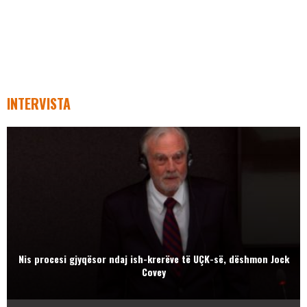
INTERVISTA
Nis procesi gjyqësor ndaj ish-krerëve të UÇK-së, dëshmon Jock
Covey