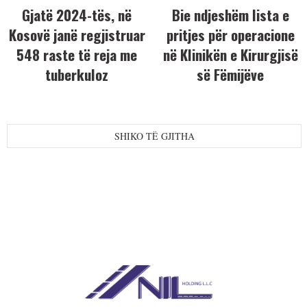
Gjatë 2024-tës, në
Bie ndjeshëm lista e
Kosovë janë regjistruar
pritjes për operacione
548 raste të reja me
në Klinikën e Kirurgjisë
tuberkuloz
së Fëmijëve
SHIKO TË GJITHA