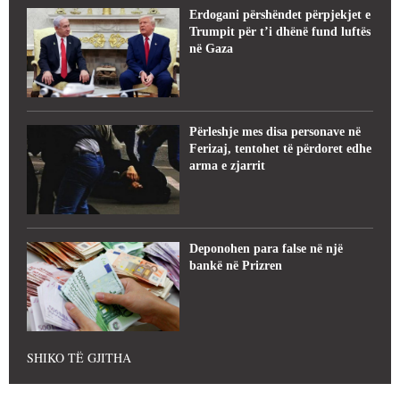
Erdogani përshëndet përpjekjet e
Trumpit për t’i dhënë fund luftës
në Gaza
Përleshje mes disa personave në
Ferizaj, tentohet të përdoret edhe
arma e zjarrit
Deponohen para false në një
bankë në Prizren
SHIKO TË GJITHA