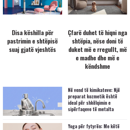
Disa këshilla për
Çfarë duhet të hiqni nga
pastrimin e shtëpisë
shtëpia, nëse doni të
suaj gjatë vjeshtës
duket më e rregullt, më
e madhe dhe më e
këndshme
Në vend të kimikateve: Një
preparat kozmetik është
ideal për shkëlqimin e
sipërfaqeve të metalta
Yoga për fytyrën: Me këtë