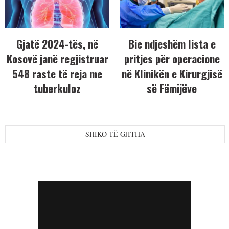
Gjatë 2024-tës, në
Bie ndjeshëm lista e
Kosovë janë regjistruar
pritjes për operacione
548 raste të reja me
në Klinikën e Kirurgjisë
tuberkuloz
së Fëmijëve
SHIKO TË GJITHA