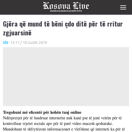
Gjëra që mund të bëni çdo ditë për të rritur
zgjuarsinë
Ide
13:11 / 10 Gusht 2019
Tregohuni më eficentë për kohën tuaj online
Ndërprerjet për të lundruar internetin nuk kanë pse të jenë vetëm për të
kontrolluar rrjetet sociale apo për të parë video macesh qesharake.
Mundohuni të shfrytëzoni informacionet e vlefshme që interneti ka për të