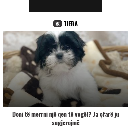
TJERA
Doni të merrni një qen të vogël? Ja çfarë ju
sugjerojmë