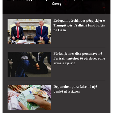
Covey
Erdogani përshëndet përpjekjet e
Trumpit për t’i dhënë fund luftës
në Gaza
Përleshje mes disa personave në
Ferizaj, tentohet të përdoret edhe
arma e zjarrit
Deponohen para false në një
bankë në Prizren