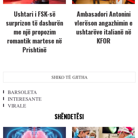
Ushtari i FSK-së
Ambasadori Antonini
surprizon të dashurën
vlerëson angazhimin e
me një propozim
ushtarëve italianë në
romantik martese në
KFOR
Prishtinë
SHIKO TË GJITHA
BARSOLETA
INTERESANTE
VIRALE
SHËNDETËSI