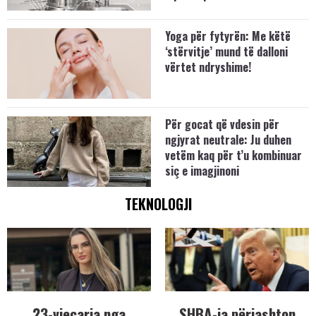
Yoga për fytyrën: Me këtë
‘stërvitje’ mund të dalloni
vërtet ndryshime!
Për gocat që vdesin për
ngjyrat neutrale: Ju duhen
vetëm kaq për t’u kombinuar
siç e imagjinoni
TEKNOLOGJI
23-vjeçarja nga
SHBA-ja përjashton