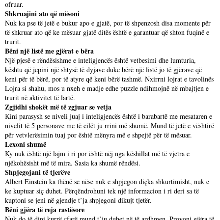
ofruar.
Shkruajini ato që mësoni
Nuk ka pse të jetë e bukur apo e gjatë, por të shpenzosh disa momente për
të shkruar ato që ke mësuar gjatë ditës është e garantuar që shton fuqinë e
trurit.
Bëni një listë me gjërat e bëra
Një pjesë e rëndësishme e inteligjencës është vetbesimi dhe lumturia,
kështu që jepini një shtysë të dyjave duke bërë një listë jo të gjërave që
keni për të bërë, por të atyre që keni bërë tashmë. Nxirrni lojrat e tavolinës
Lojra si shahu, mos u nxeh e madje edhe puzzle ndihmojnë në mbajtjen e
trurit në aktivitet të lartë.
Zgjidhi shokët më të zgjuar se vetja
Kini parasysh se niveli juaj i inteligjencës është i barabartë me mesataren e
nivelit të 5 personave me të cilët ju rrini më shumë. Mund të jetë e vështirë
për vetvlerësimin tuaj por është mënyra më e shpejtë për të mësuar.
Lexoni shumë
Ky nuk është një lajm i ri por është nëj nga këshillat më të vjetra e
njëkohësisht më të mira. Sasia ka shumë rëndësi.
Shpjegojani të tjerëve
Albert Einstein ka thënë se nëse nuk e shpjegon diçka shkurtimisht, nuk e
ke kuptuar siç duhet. Përqëndrohuni tek një informacion i ri deri sa të
kuptoni se jeni në gjendje t’ja shpjegoni dikujt tjetër.
Bëni gjëra të reja rastësore
Nuk do të dini kurrë çfarë mund t’ju duhet në të ardhmen. Provoni gjëra të