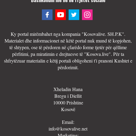
Ky portal mirëmbahet nga kompania "Kosovalive. SH.P.K".
Materialet dhe informacionet në këtë portal nuk mund të kopjohen,
të shtypen, ose të përdoren në çfarëdo forme tjetër për qëllime
përfitimi, pa miratimin e drejtuesve të "Kosova.live". Për ta
shfrytëzuar materialin e këtij portali obligoheni t'i pranoni Kushtet e
përdorimit.
Xheladin Hana
Bregu i Diellit
10000 Prishtine
Kosovë
Email:
info@kosovalive.net
Marketing: