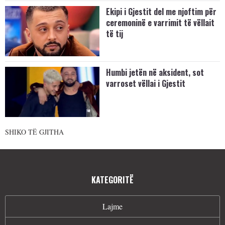
Ekipi i Gjestit del me njoftim për
ceremoninë e varrimit të vëllait
të tij
Humbi jetën në aksident, sot
varroset vëllai i Gjestit
SHIKO TË GJITHA
KATEGORITË
Lajme