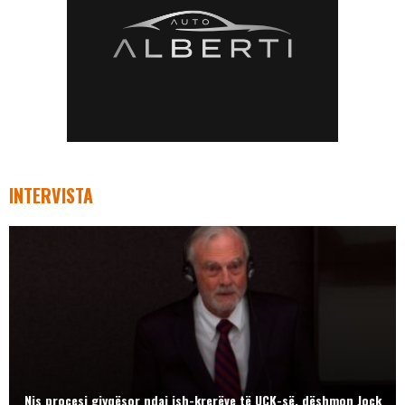
INTERVISTA
Nis procesi gjyqësor ndaj ish-krerëve të UÇK-së, dëshmon Jock