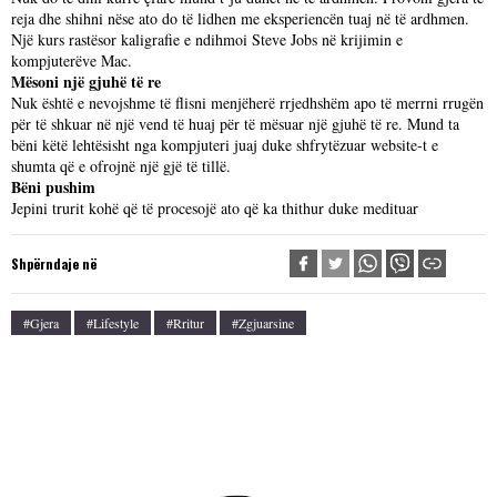
reja dhe shihni nëse ato do të lidhen me eksperiencën tuaj në të ardhmen.
Një kurs rastësor kaligrafie e ndihmoi Steve Jobs në krijimin e
kompjuterëve Mac.
Mësoni një gjuhë të re
Nuk është e nevojshme të flisni menjëherë rrjedhshëm apo të merrni rrugën
për të shkuar në një vend të huaj për të mësuar një gjuhë të re. Mund ta
bëni këtë lehtësisht nga kompjuteri juaj duke shfrytëzuar website-t e
shumta që e ofrojnë një gjë të tillë.
Bëni pushim
Jepini trurit kohë që të procesojë ato që ka thithur duke medituar
Shpërndaje në
#gjera
#lifestyle
#rritur
#zgjuarsine