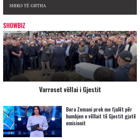
SHIKO TË GJITHA
SHOWBIZ
Varroset vëllai i Gjestit
Bora Zemani prek me fjalët për
humbjen e vëllait të Gjestit gjatë
emisionit