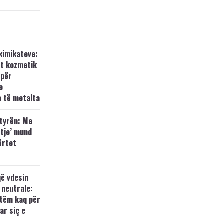
kimikateve:
at kozmetik
 për
e
e të metalta
ytyrën: Me
itje’ mund
vërtet
ë vdesin
 neutrale:
etëm kaq për
ar siç e