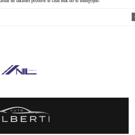
ruar në takimet pozitive të cilat nuk do të mungojnë.