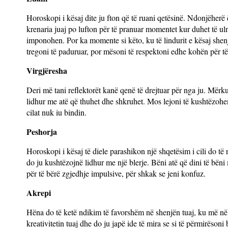
Horoskopi i kësaj dite ju fton që të ruani qetësinë. Ndonjëherë 
krenaria juaj po lufton për të pranuar momentet kur duhet të uln
imponohen. Por ka momente si këto, ku të lindurit e kësaj shen
tregoni të paduruar, por mësoni të respektoni edhe kohën për të 
Virgjëresha
Deri më tani reflektorët kanë qenë të drejtuar për nga ju. Mërk
lidhur me atë që thuhet dhe shkruhet. Mos lejoni të kushtëzoheni
cilat nuk iu bindin.
Peshorja
Horoskopi i kësaj të diele parashikon një shqetësim i cili do të 
do ju kushtëzojnë lidhur me një blerje. Bëni atë që dini të bëni
për të bërë zgjedhje impulsive, për shkak se jeni konfuz.
Akrepi
Hëna do të ketë ndikim të favorshëm në shenjën tuaj, ku më në f
kreativitetin tuaj dhe do ju japë ide të mira se si të përmirëso