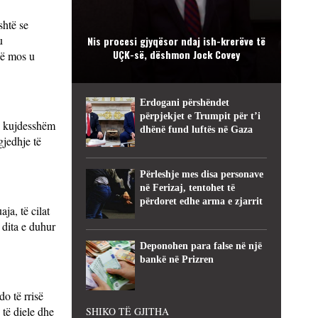
shtë se
u
Nis procesi gjyqësor ndaj ish-krerëve të
UÇK-së, dëshmon Jock Covey
hë mos u
Erdogani përshëndet
përpjekjet e Trumpit për t’i
të kujdesshëm
dhënë fund luftës në Gaza
gjedhje të
Përleshje mes disa personave
në Ferizaj, tentohet të
përdoret edhe arma e zjarrit
ja, të cilat
 dita e duhur
Deponohen para false në një
bankë në Prizren
o të rrisë
 të diele dhe
SHIKO TË GJITHA