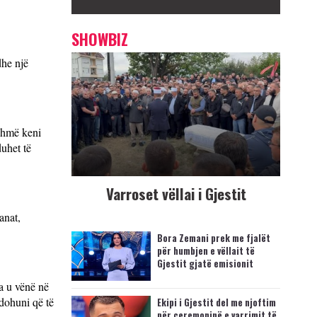
SHOWBIZ
dhe një
ashmë keni
duhet të
Varroset vëllai i Gjestit
anat,
Bora Zemani prek me fjalët
për humbjen e vëllait të
Gjestit gjatë emisionit
pa u vënë në
ndohuni që të
Ekipi i Gjestit del me njoftim
për ceremoninë e varrimit të