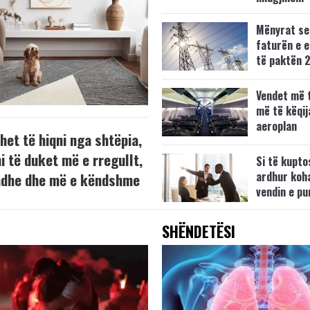
Mënyrat se 
faturën e 
të paktën
Vendet më 
më të këqij
aeroplan
het të hiqni nga shtëpia,
i të duket më e rregullt,
Si të kupto
ardhur koha
dhe dhe më e këndshme
vendin e pu
SHËNDETËSI