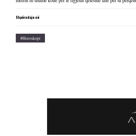
merrni m shumë kohë për të rigjetur qetësinë dhe për tu përqend
Shpërndaje në
#horoskopi