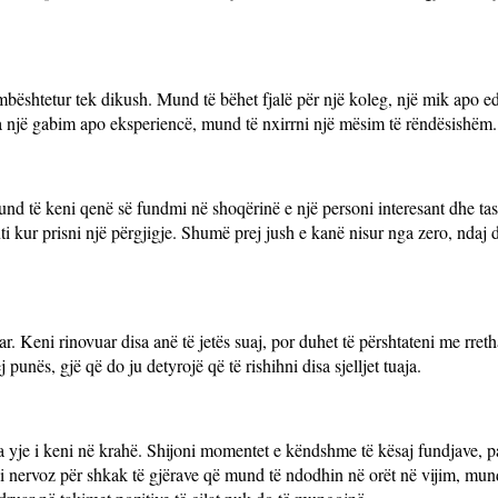
mbështetur tek dikush. Mund të bëhet fjalë për një koleg, një mik apo e
a një gabim apo eksperiencë, mund të nxirrni një mësim të rëndësishëm.
 Mund të keni qenë së fundmi në shoqërinë e një personi interesant dhe t
i kur prisni një përgjigje. Shumë prej jush e kanë nisur nga zero, ndaj 
ar. Keni rinovuar disa anë të jetës suaj, por duhet të përshtateni me rreth
unës, gjë që do ju detyrojë që të rishihni disa sjelljet tuaja.
sa yje i keni në krahë. Shijoni momentet e këndshme të kësaj fundjave, 
eni nervoz për shkak të gjërave që mund të ndodhin në orët në vijim, mu