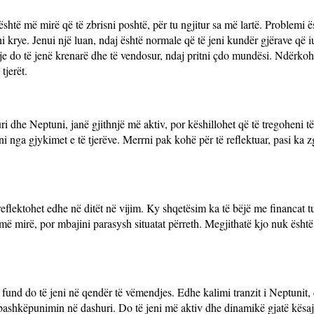
është më mirë që të zbrisni poshtë, për tu ngjitur sa më lartë. Problemi ë
i krye. Jenui një luan, ndaj është normale që të jeni kundër gjërave që i
je do të jenë krenarë dhe të vendosur, ndaj pritni çdo mundësi. Ndërko
tjerët.
uri dhe Neptuni, janë gjithnjë më aktiv, por këshillohet që të tregoheni 
 nga gjykimet e të tjerëve. Merrni pak kohë për të reflektuar, pasi ka z
reflektohet edhe në ditët në vijim. Ky shqetësim ka të bëjë me financat tua
 më mirë, por mbajini parasysh situatat përreth. Megjithatë kjo nuk është
und do të jeni në qendër të vëmendjes. Edhe kalimi tranzit i Neptunit, d
ni bashkëpunimin në dashuri. Do të jeni më aktiv dhe dinamikë gjatë kësaj