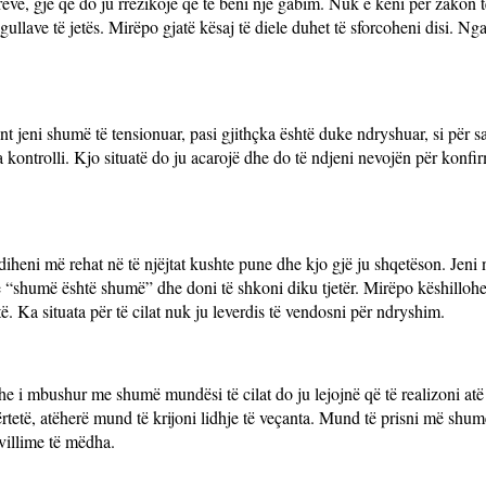
ve, gjë që do ju rrezikojë që të bëni një gabim. Nuk e keni për zakon t
llave të jetës. Mirëpo gjatë kësaj të diele duhet të sforcoheni disi. Nga
 jeni shumë të tensionuar, pasi gjithçka është duke ndryshuar, si për sa
a kontrolli. Kjo situatë do ju acarojë dhe do të ndjeni nevojën për konf
iheni më rehat në të njëjtat kushte pune dhe kjo gjë ju shqetëson. Jeni n
se “shumë është shumë” dhe doni të shkoni diku tjetër. Mirëpo këshillohe
ë. Ka situata për të cilat nuk ju leverdis të vendosni për ndryshim.
dhe i mbushur me shumë mundësi të cilat do ju lejojnë që të realizoni atë
vërtetë, atëherë mund të krijoni lidhje të veçanta. Mund të prisni më shum
villime të mëdha.