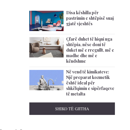
Disa këshilla për
pastrimin e shtëpisë suaj
gjatë vjeshtës
Çfarë duhet të hiqni nga
shtëpia, nëse doni të
duket më e rregullt, më e
madhe dhe më e
këndshme
Në vend të kimikateve:
Një preparat kozmetik
është ideal për
shkëlqimin e sipërfaqeve
të metalta
SHIKO TË GJITHA