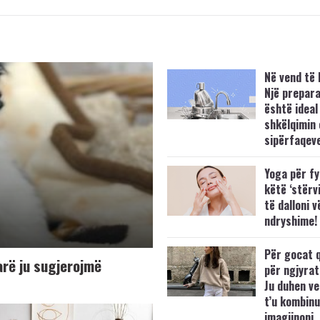
Në vend të 
Një prepar
është ideal
shkëlqimin 
sipërfaqev
Yoga për f
këtë ‘stërv
të dalloni 
ndryshime!
Për gocat q
arë ju sugjerojmë
për ngjyrat
Ju duhen v
t’u kombinu
imagjinoni