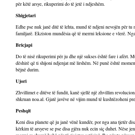
për këtë arsye, rikuperimi do të jetë i ndjeshëm.
Shigjetari
Edhe pse nuk janë ditë të lehta, mund të ndjeni nevojën për tu 
familjarë. Ekziston mundësia që të merrni leksione e vlerë. Ng
Bricjapi
Do të nisë rikuperimi për ju dhe një sukses është fare i afërt.
dëshirë që ti shijoni ndjenjat më lirshëm. Në punë është moment
bëjnë durim.
Ujori
Zhvillimet e ditëve të fundit, kanë sjellë një zhvillim revolucion
shkruan noa.al. Gjatë javëve në vijim mund të kushtëzoheni prej p
Peshqit
Keni disa planete që ju janë vënë kundër, por nga ana tjetër di
kërkim të arsyeve se pse disa gjëra nuk ecin siç duhet. Nëse j