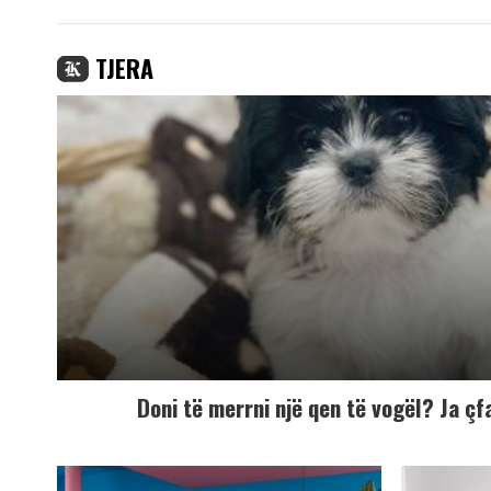
TJERA
Doni të merrni një qen të vogël? Ja çf