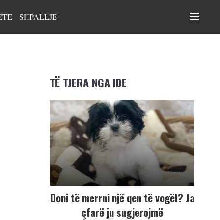
ETE
SHPALLJE
TË TJERA NGA IDE
Doni të merrni një qen të vogël? Ja
çfarë ju sugjerojmë