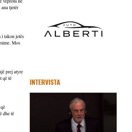
ë veproni në
 ana tjetër
 i takon jetës
irmime. Mos
jë prej atyre
t që të
INTERVISTA
 që
ë dhe të