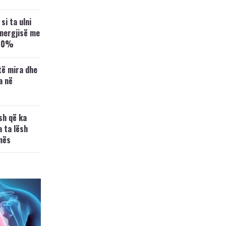
si ta ulni
energjisë me
 20%
të mira dhe
a në
sh që ka
 ta lësh
nës