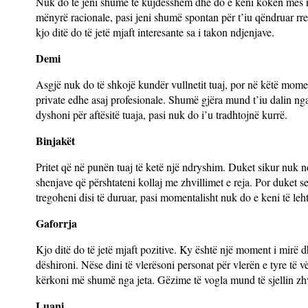
Nuk do të jeni shumë të kujdesshëm dhe do e keni kokën mes re
mënyrë racionale, pasi jeni shumë spontan për t’iu qëndruar rregu
kjo ditë do të jetë mjaft interesante sa i takon ndjenjave.
Demi
Asgjë nuk do të shkojë kundër vullnetit tuaj, por në këtë moment
private edhe asaj profesionale. Shumë gjëra mund t’iu dalin ng
dyshoni për aftësitë tuaja, pasi nuk do i’u tradhtojnë kurrë.
Binjakët
Pritet që në punën tuaj të ketë një ndryshim. Duket sikur nuk nd
shenjave që përshtateni kollaj me zhvillimet e reja. Por duket 
tregoheni disi të duruar, pasi momentalisht nuk do e keni të leht
Gaforrja
Kjo ditë do të jetë mjaft pozitive. Ky është një moment i mirë 
dëshironi. Nëse dini të vlerësoni personat për vlerën e tyre të 
kërkoni më shumë nga jeta. Gëzime të vogla mund të sjellin zh
Luani