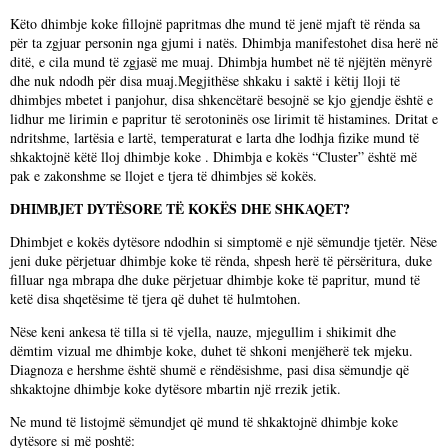
Këto dhimbje koke fillojnë papritmas dhe mund të jenë mjaft të rënda sa
për ta zgjuar personin nga gjumi i natës. Dhimbja manifestohet disa herë në
ditë, e cila mund të zgjasë me muaj. Dhimbja humbet në të njëjtën mënyrë
dhe nuk ndodh për disa muaj.Megjithëse shkaku i saktë i këtij lloji të
dhimbjes mbetet i panjohur, disa shkencëtarë besojnë se kjo gjendje është e
lidhur me lirimin e papritur të serotoninës ose lirimit të histamines. Dritat e
ndritshme, lartësia e lartë, temperaturat e larta dhe lodhja fizike mund të
shkaktojnë këtë lloj dhimbje koke . Dhimbja e kokës “Cluster” është më
pak e zakonshme se llojet e tjera të dhimbjes së kokës.
DHIMBJET DYTËSORE TË KOKËS DHE SHKAQET?
Dhimbjet e kokës dytësore ndodhin si simptomë e një sëmundje tjetër. Nëse
jeni duke përjetuar dhimbje koke të rënda, shpesh herë të përsëritura, duke
filluar nga mbrapa dhe duke përjetuar dhimbje koke të papritur, mund të
ketë disa shqetësime të tjera që duhet të hulmtohen.
Nëse keni ankesa të tilla si të vjella, nauze, mjegullim i shikimit dhe
dëmtim vizual me dhimbje koke, duhet të shkoni menjëherë tek mjeku.
Diagnoza e hershme është shumë e rëndësishme, pasi disa sëmundje që
shkaktojne dhimbje koke dytësore mbartin një rrezik jetik.
Ne mund të listojmë sëmundjet që mund të shkaktojnë dhimbje koke
dytësore si më poshtë: