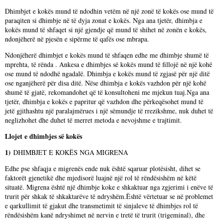
Dhimbjet e kokës mund të ndodhin vetëm në një zonë të kokës ose mund të
paraqiten si dhimbje në të dyja zonat e kokës. Nga ana tjetër, dhimbja e
kokës mund të shfaqet si një gjendje që mund të shihet në zonën e kokës,
ndonjëherë në pjesën e sipërme të qafës ose mbrapa.
Ndonjëherë dhimbjet e kokës mund të shfaqen edhe me dhimbje shumë të
mprehta, të rënda . Ankesa e dhimbjes së kokës mund të fillojë në një kohë
ose mund të ndodhë ngadalë. Dhimbja e kokës mund të zgjasë për një ditë
ose nganjëherë për disa ditë. Nëse dhimbja e kokës vazhdon për një kohë
shumë të gjatë, rekomandohet që të konsultoheni me mjekun tuaj.Nga ana
tjetër, dhimbja e kokës e papritur që vazhdon dhe përkeqësohet mund të
jetë gjithashtu një paralajmërues i një sëmundje të rrezikshme, nuk duhet të
neglizhohet dhe duhet të merret metoda e nevojshme e trajtimit.
Llojet e dhimbjes së kokës
1)
DHIMBJET E KOKËS NGA MIGRENA
Edhe pse shfaqja e migrenës ende nuk është sqaruar plotësisht, dihet se
faktorët gjenetikë dhe mjedisorë luajnë një rol të rëndësishëm në këtë
situatë. Migrena është një dhimbje koke e shkaktuar nga zgjerimi i enëve të
trurit për shkak të shkaktarëve të ndryshëm.Është vërtetuar se në problemet
e qarkullimit të gjakut dhe transmetimit të sinjaleve të dhimbjes rol të
rëndësishëm kanë ndryshimet në nervin e tretë të trurit (trigeminal), dhe