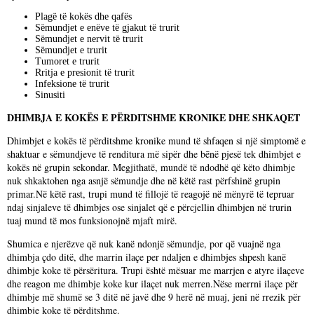
Plagë të kokës dhe qafës
Sëmundjet e enëve të gjakut të trurit
Sëmundjet e nervit të trurit
Sëmundjet e trurit
Tumoret e trurit
Rritja e presionit të trurit
Infeksione të trurit
Sinusiti
DHIMBJA E KOKËS E PËRDITSHME KRONIKE DHE SHKAQET
Dhimbjet e kokës të përditshme kronike mund të shfaqen si një simptomë e
shaktuar e sëmundjeve të renditura më sipër dhe bēnë pjesë tek dhimbjet e
kokës në grupin sekondar. Megjithatë, mundë të ndodhë që këto dhimbje
nuk shkaktohen nga asnjë sëmundje dhe në këtë rast përfshinë grupin
primar.Në këtë rast, trupi mund të fillojë të reagojë në mënyrë të tepruar
ndaj sinjaleve të dhimbjes ose sinjalet që e përcjellin dhimbjen në trurin
tuaj mund të mos funksionojnë mjaft mirë.
Shumica e njerëzve që nuk kanë ndonjë sëmundje, por që vuajnë nga
dhimbja çdo ditë, dhe marrin ilaçe per ndaljen e dhimbjes shpesh kanë
dhimbje koke të përsëritura. Trupi është mësuar me marrjen e atyre ilaçeve
dhe reagon me dhimbje koke kur ilaçet nuk merren.Nëse merrni ilaçe për
dhimbje më shumë se 3 ditë në javë dhe 9 herë në muaj, jeni në rrezik për
dhimbje koke të përditshme.