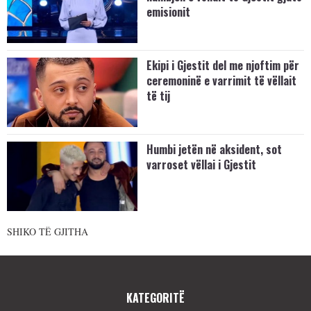
emisionit
Ekipi i Gjestit del me njoftim për
ceremoninë e varrimit të vëllait
të tij
Humbi jetën në aksident, sot
varroset vëllai i Gjestit
SHIKO TË GJITHA
KATEGORITË