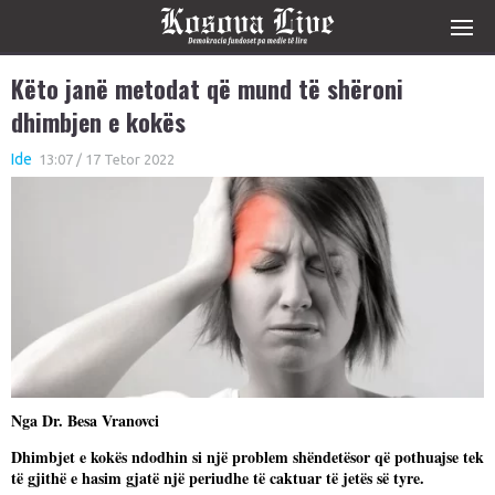
Këto janë metodat që mund të shëroni
dhimbjen e kokës
Ide
13:07 / 17 Tetor 2022
Nga Dr. Besa Vranovci
Dhimbjet e kokës ndodhin si një problem shëndetësor që pothuajse tek
të gjithë e hasim gjatë një periudhe të caktuar të jetës së tyre.