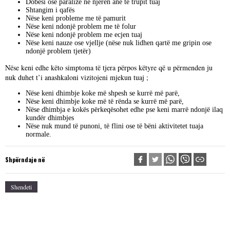
Dobësi ose paralizë në njërën anë të trupit tuaj
Shtangim i qafës
Nëse keni probleme me të pamurit
Nëse keni ndonjë problem me të folur
Nëse keni ndonjë problem me ecjen tuaj
Nëse keni nauze ose vjellje (nëse nuk lidhen qartë me gripin ose
ndonjë problem tjetër)
Nëse keni edhe këto simptoma të tjera përpos këtyre që u përmenden ju
nuk duhet t’i anashkaloni vizitojeni mjekun tuaj ;
Nëse keni dhimbje koke më shpesh se kurrë më parë,
Nëse keni dhimbje koke më të rënda se kurrë më parë,
Nëse dhimbja e kokës përkeqësohet edhe pse keni marrë ndonjë ilaq
kundër dhimbjes
Nëse nuk mund të punoni, të flini ose të bëni aktivitetet tuaja
normale.
Shpërndaje në
Shendeti