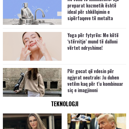
preparat kozmetik është
ideal për shkëlqimin e
sipërfaqeve të metalta
Yoga për fytyrën: Me këtë
‘stërvitje’ mund të dalloni
vërtet ndryshime!
Për gocat që vdesin për
ngjyrat neutrale: Ju duhen
vetëm kaq për t’u kombinuar
siç e imagjinoni
TEKNOLOGJI