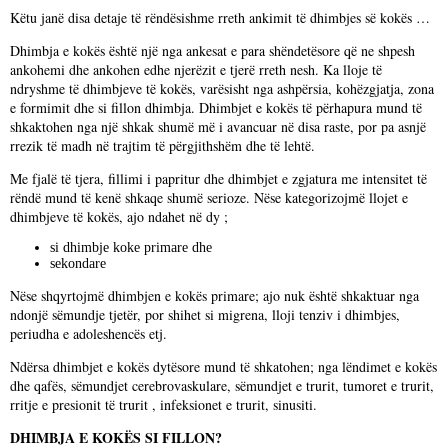
Këtu janë disa detaje të rëndësishme rreth ankimit të dhimbjes së kokës …
Dhimbja e kokës është një nga ankesat e para shëndetësore që ne shpesh
ankohemi dhe ankohen edhe njerëzit e tjerë rreth nesh. Ka lloje të
ndryshme të dhimbjeve të kokës, varësisht nga ashpërsia, kohëzgjatja, zona
e formimit dhe si fillon dhimbja. Dhimbjet e kokës të përhapura mund të
shkaktohen nga një shkak shumë më i avancuar në disa raste, por pa asnjë
rrezik të madh në trajtim të përgjithshëm dhe të lehtë.
Me fjalë të tjera, fillimi i papritur dhe dhimbjet e zgjatura me intensitet të
rëndë mund të kenë shkaqe shumë serioze. Nëse kategorizojmë llojet e
dhimbjeve të kokës, ajo ndahet në dy ;
si dhimbje koke primare dhe
sekondare
Nëse shqyrtojmë dhimbjen e kokës primare; ajo nuk është shkaktuar nga
ndonjë sëmundje tjetër, por shihet si migrena, lloji tenziv i dhimbjes,
periudha e adoleshencës etj.
Ndërsa dhimbjet e kokës dytësore mund të shkatohen; nga lëndimet e kokës
dhe qafës, sëmundjet cerebrovaskulare, sëmundjet e trurit, tumoret e trurit,
rritje e presionit të trurit , infeksionet e trurit, sinusiti.
DHIMBJA E KOKËS SI FILLON?