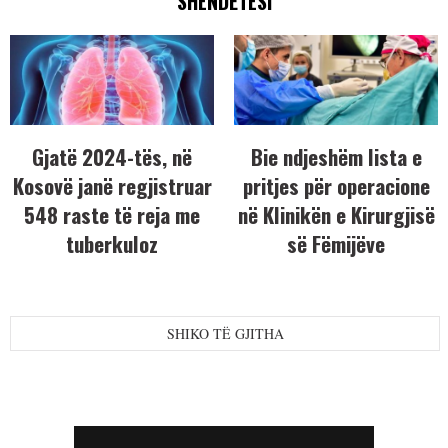
SHËNDETËSI
Gjatë 2024-tës, në
Bie ndjeshëm lista e
Kosovë janë regjistruar
pritjes për operacione
548 raste të reja me
në Klinikën e Kirurgjisë
tuberkuloz
së Fëmijëve
SHIKO TË GJITHA