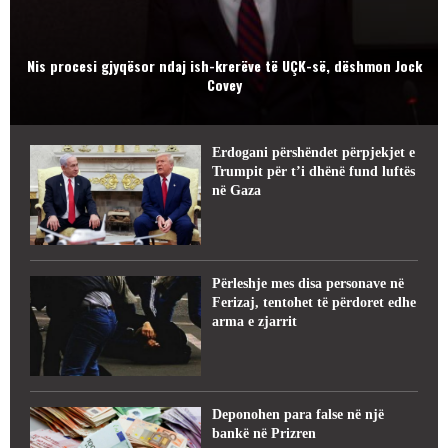
Nis procesi gjyqësor ndaj ish-krerëve të UÇK-së, dëshmon Jock
Covey
Erdogani përshëndet përpjekjet e
Trumpit për t’i dhënë fund luftës
në Gaza
Përleshje mes disa personave në
Ferizaj, tentohet të përdoret edhe
arma e zjarrit
Deponohen para false në një
bankë në Prizren