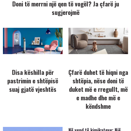
Doni të merrni një qen të vogël? Ja çfarë ju
sugjerojmë
Disa këshilla për
Çfarë duhet të hiqni nga
pastrimin e shtëpisë
shtëpia, nëse doni të
suaj gjatë vjeshtës
duket më e rregullt, më
e madhe dhe më e
këndshme
Në vend të kimikateve: Një