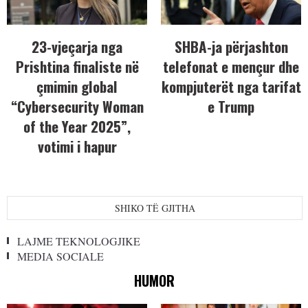
23-vjeçarja nga
SHBA-ja përjashton
Prishtina finaliste në
telefonat e mençur dhe
çmimin global
kompjuterët nga tarifat
“Cybersecurity Woman
e Trump
of the Year 2025”,
votimi i hapur
SHIKO TË GJITHA
LAJME TEKNOLOGJIKE
MEDIA SOCIALE
HUMOR