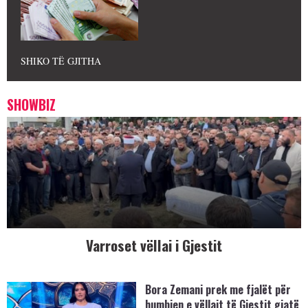
SHIKO TË GJITHA
SHOWBIZ
Varroset vëllai i Gjestit
Bora Zemani prek me fjalët për
humbjen e vëllait të Gjestit gjatë