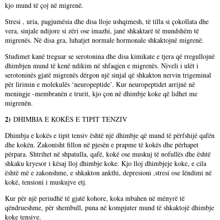
kjo mund të çoj në migrenë.
Stresi , uria, pagjumësia dhe disa lloje ushqimesh, të tilla si çokollata dhe
vera, sinjale ndijore si zëri ose imazhi, janë shkaktarë të mundshëm të
migrenës. Në disa gra, luhatjet normale hormonale shkaktojnë migrenë.
Studimet kanë treguar se serotonina dhe disa kimikate e tjera që rregullojnë
dhimbjen mund të kenë ndikim në shfaqjen e migrenës. Niveli i ulët i
serotoninës gjatë migrenës dërgon një sinjal që shkakton nervin trigeminal
për lirimin e molekulës ‘neuropeptide’. Kur neuropeptidet arrijnë në
meningje -membranën e trurit, kjo çon në dhimbje koke që lidhet me
migrenën.
2)
DHIMBJA E KOKËS E TIPIT TENZIV
Dhimbja e kokës e tipit tensiv është një dhimbje që mund të përfshijë qafën
dhe kokën. Zakonisht fillon në pjesën e prapme të kokës dhe përhapet
përpara. Shtrihet në shpatulla, qafë, kokë ose muskuj të nofullës dhe është
shkaku kryesor i kësaj lloj dhimbje koke. Kjo lloj dhimbjeje koke, e cila
është më e zakonshme, e shkakton ankthi, depresioni ,stresi ose lëndimi në
kokë, tensioni i muskujve etj.
Kur për një periudhë të gjatë kohore, koka mbahen në mënyrë të
qëndrueshme, për shembull, puna në kompjuter mund të shkaktojë dhimbje
koke tensive.