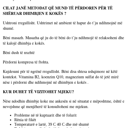
CILAT JANË METODAT QË MUND TË PËRDOREN PËR TË
SHËRUAR DHIMBJEN E KOKËS ?
Ushtroni rregullisht. Ushtrimet në ambient të hapur do t’ju ndihmojnë më
shumë.
Bëni masazh. Masazha që ju do të bëni do t’ju ndihmojë të relaksoheni dhe
të kalojë dhimbja e kokës.
Bëni dush të nxehtë
Përdorni kompresa të ftohta.
Kujdesuni për të ngrënë rregullisht. Bëni disa shtesa ushqimore në këtë
kontekst. Vitamina B2, koenzim Q10, magnezium sulfat do të jetë mirë
nëse i përdorni dhe ndihmojnë në dhimbjen e kokës .
KUR DUHET TË VIZITOHET MJEKU?
Nëse ndodhin dhimbje koke me ankesën si në situatat e mëposhtme, është e
nevojshme që menjëherë të konsultoheni me mjekun.
Probleme në të kuptuarit dhe të folurit
Rënia të fikët
Temperaturë e lartë, 39 C 40 C dhe më shumë