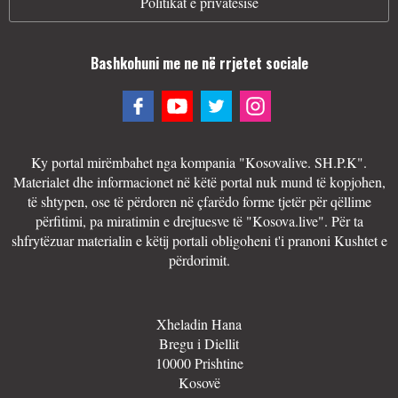
Politikat e privatësisë
Bashkohuni me ne në rrjetet sociale
Ky portal mirëmbahet nga kompania "Kosovalive. SH.P.K".
Materialet dhe informacionet në këtë portal nuk mund të kopjohen,
të shtypen, ose të përdoren në çfarëdo forme tjetër për qëllime
përfitimi, pa miratimin e drejtuesve të "Kosova.live". Për ta
shfrytëzuar materialin e këtij portali obligoheni t'i pranoni Kushtet e
përdorimit.
Xheladin Hana
Bregu i Diellit
10000 Prishtine
Kosovë