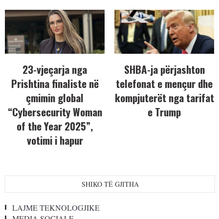
23-vjeçarja nga
SHBA-ja përjashton
Prishtina finaliste në
telefonat e mençur dhe
çmimin global
kompjuterët nga tarifat
“Cybersecurity Woman
e Trump
of the Year 2025”,
votimi i hapur
SHIKO TË GJITHA
LAJME TEKNOLOGJIKE
MEDIA SOCIALE