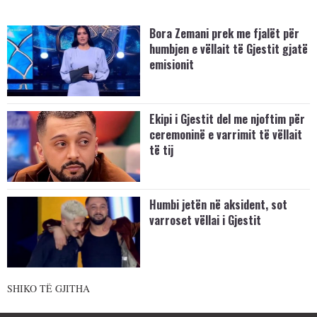
Bora Zemani prek me fjalët për
humbjen e vëllait të Gjestit gjatë
emisionit
Ekipi i Gjestit del me njoftim për
ceremoninë e varrimit të vëllait
të tij
Humbi jetën në aksident, sot
varroset vëllai i Gjestit
SHIKO TË GJITHA