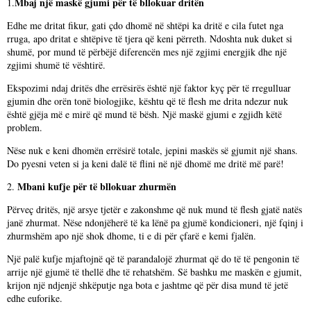
Mbaj një maskë gjumi për të bllokuar dritën
1.
Edhe me dritat fikur, gati çdo dhomë në shtëpi ka dritë e cila futet nga
rruga, apo dritat e shtëpive të tjera që keni përreth. Ndoshta nuk duket si
shumë, por mund të përbëjë diferencën mes një zgjimi energjik dhe një
zgjimi shumë të vështirë.
Ekspozimi ndaj dritës dhe errësirës është një faktor kyç për të rregulluar
gjumin dhe orën tonë biologjike, kështu që të flesh me drita ndezur nuk
është gjëja më e mirë që mund të bësh. Një maskë gjumi e zgjidh këtë
problem.
Nëse nuk e keni dhomën errësirë totale, jepini maskës së gjumit një shans.
Do pyesni veten si ja keni dalë të flini në një dhomë me dritë më parë!
Mbani kufje për të bllokuar zhurmën
2.
Përveç dritës, një arsye tjetër e zakonshme që nuk mund të flesh gjatë natës
janë zhurmat. Nëse ndonjëherë të ka lënë pa gjumë kondicioneri, një fqinj i
zhurmshëm apo një shok dhome, ti e di për çfarë e kemi fjalën.
Një palë kufje mjaftojnë që të parandalojë zhurmat që do të të pengonin të
arrije një gjumë të thellë dhe të rehatshëm. Së bashku me maskën e gjumit,
krijon një ndjenjë shkëputje nga bota e jashtme që për disa mund të jetë
edhe euforike.