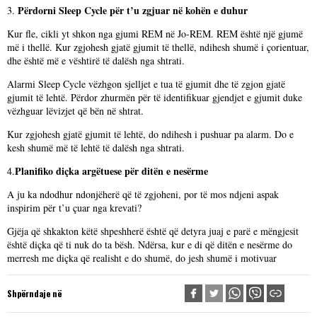
Përdorni Sleep Cycle për t’u zgjuar në kohën e duhur
3.
Kur fle, cikli yt shkon nga gjumi REM në Jo-REM. REM është një gjumë
më i thellë. Kur zgjohesh gjatë gjumit të thellë, ndihesh shumë i çorientuar,
dhe është më e vështirë të dalësh nga shtrati.
Alarmi Sleep Cycle vëzhgon sjelljet e tua të gjumit dhe të zgjon gjatë
gjumit të lehtë. Përdor zhurmën për të identifikuar gjendjet e gjumit duke
vëzhguar lëvizjet që bën në shtrat.
Kur zgjohesh gjatë gjumit të lehtë, do ndihesh i pushuar pa alarm. Do e
kesh shumë më të lehtë të dalësh nga shtrati.
Planifiko diçka argëtuese për ditën e nesërme
4.
A ju ka ndodhur ndonjëherë që të zgjoheni, por të mos ndjeni aspak
inspirim për t’u çuar nga krevati?
Gjëja që shkakton këtë shpeshherë është që detyra juaj e parë e mëngjesit
është diçka që ti nuk do ta bësh. Ndërsa, kur e di që ditën e nesërme do
merresh me diçka që realisht e do shumë, do jesh shumë i motivuar
Shpërndaje në