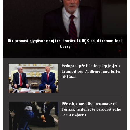
Nis procesi gjyqësor ndaj ish-krerëve të UÇK-së, dëshmon Jock
Covey
Erdogani përshëndet përpjekjet e
Trumpit për t’i dhënë fund luftës
në Gaza
Përleshje mes disa personave në
Ferizaj, tentohet të përdoret edhe
arma e zjarrit