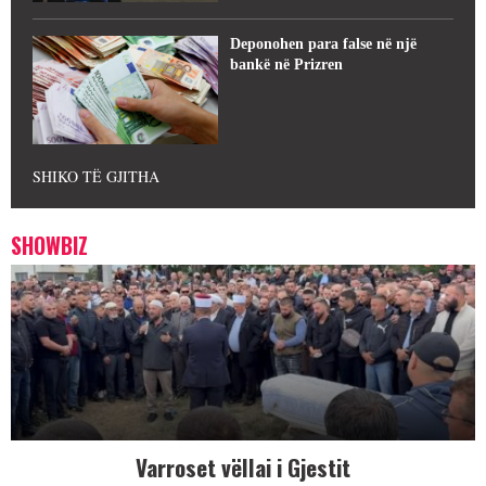
Deponohen para false në një
bankë në Prizren
SHIKO TË GJITHA
SHOWBIZ
Varroset vëllai i Gjestit