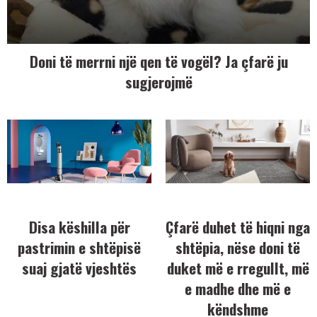
Doni të merrni një qen të vogël? Ja çfarë ju
sugjerojmë
Disa këshilla për
Çfarë duhet të hiqni nga
pastrimin e shtëpisë
shtëpia, nëse doni të
suaj gjatë vjeshtës
duket më e rregullt, më
e madhe dhe më e
këndshme