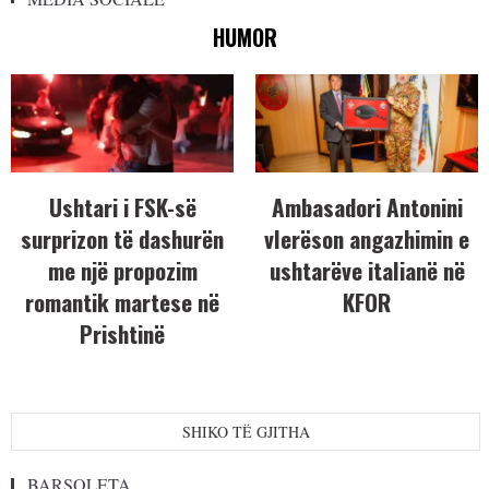
HUMOR
Ushtari i FSK-së
Ambasadori Antonini
surprizon të dashurën
vlerëson angazhimin e
me një propozim
ushtarëve italianë në
romantik martese në
KFOR
Prishtinë
SHIKO TË GJITHA
BARSOLETA