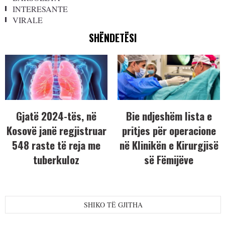
INTERESANTE
VIRALE
SHËNDETËSI
Gjatë 2024-tës, në
Bie ndjeshëm lista e
Kosovë janë regjistruar
pritjes për operacione
548 raste të reja me
në Klinikën e Kirurgjisë
tuberkuloz
së Fëmijëve
SHIKO TË GJITHA