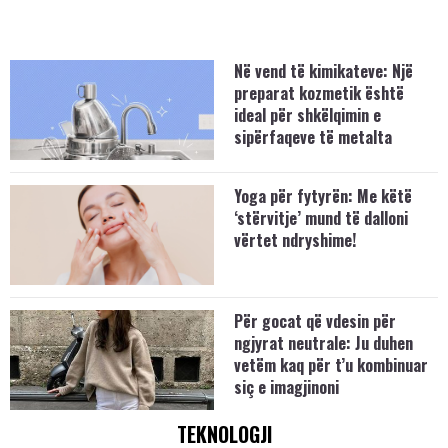
Në vend të kimikateve: Një
preparat kozmetik është
ideal për shkëlqimin e
sipërfaqeve të metalta
Yoga për fytyrën: Me këtë
‘stërvitje’ mund të dalloni
vërtet ndryshime!
Për gocat që vdesin për
ngjyrat neutrale: Ju duhen
vetëm kaq për t’u kombinuar
siç e imagjinoni
TEKNOLOGJI